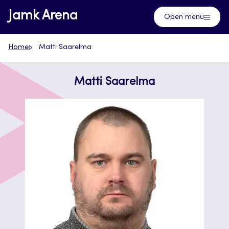
Skip
Jamk Arena
Open menu
to
content
Home
Matti Saarelma
Matti Saarelma