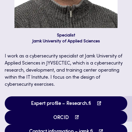
Specialist
Jamk University of Applied Sciences
I work as a cybersecurity specialist at Jamk University of
Applied Sciences in JYVSECTEC, which is a cybersecurity
research, development, and training center operating
within the IT Institute. I focus on the design of
cybersecurity exercises.
Opens
Expert profile – Research.fi
in
Opens
a
ORCID
in
new
Opens
a
tab
Contact information – jamk.fi