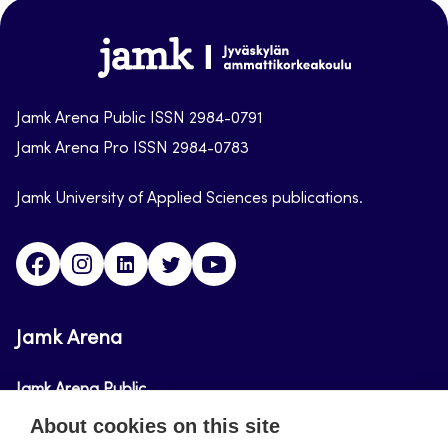
top
Jamk-
arena
Jamk Arena Public ISSN 2984-0791
Jamk Arena Pro ISSN 2984-0783
Jamk University of Applied Sciences publications.
Facebook
Instagram
Linkedin
Twitter
Youtube
Jamk Arena
Jamk Arena Public
About cookies on this site
Jamk Arena Pro