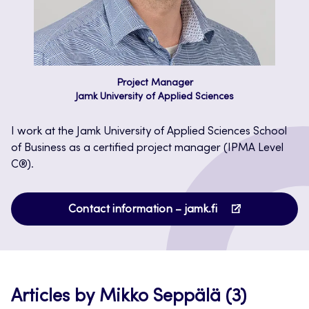
Project Manager
Jamk University of Applied Sciences
I work at the Jamk University of Applied Sciences School
of Business as a certified project manager (IPMA Level
C®).
Opens
Contact information – jamk.fi
in
a
new
tab
Articles by Mikko Seppälä (3)