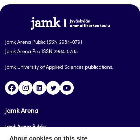
top
Jamk-
arena
Jamk Arena Public ISSN 2984-0791
Jamk Arena Pro ISSN 2984-0783
Jamk University of Applied Sciences publications.
Facebook
Instagram
Linkedin
Twitter
Youtube
Jamk Arena
Jamk Arena Public
About cookies on this site
Jamk Arena Pro