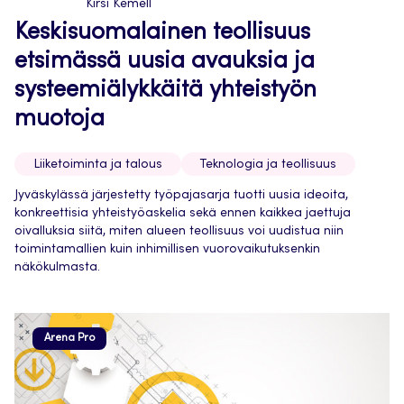
Kirsi Kemell
Keskisuomalainen teollisuus
etsimässä uusia avauksia ja
systeemiälykkäitä yhteistyön
muotoja
Liiketoiminta ja talous
Teknologia ja teollisuus
Jyväskylässä järjestetty työpajasarja tuotti uusia ideoita,
konkreettisia yhteistyöaskelia sekä ennen kaikkea jaettuja
oivalluksia siitä, miten alueen teollisuus voi uudistua niin
toimintamallien kuin inhimillisen vuorovaikutuksenkin
näkökulmasta.
Arena Pro