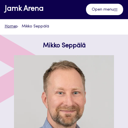
Skip
Jamk Arena
Open menu
to
content
Home
Mikko Seppälä
Mikko Seppälä