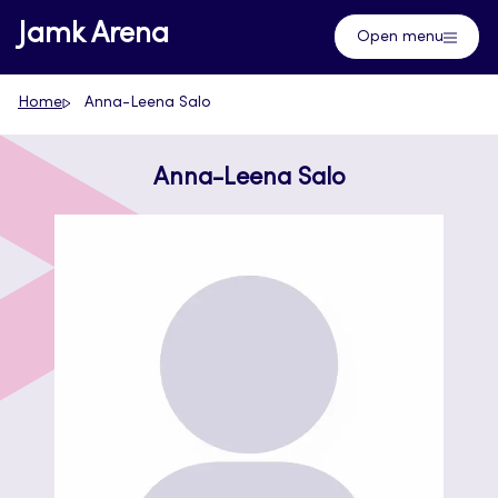
Skip
Jamk Arena
Open menu
to
content
Home
Anna-Leena Salo
Anna-Leena Salo