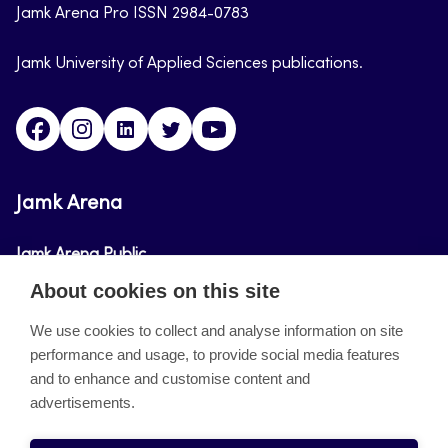
Jamk Arena Pro ISSN 2984-0783
Jamk University of Applied Sciences publications.
Facebook
Instagram
Linkedin
Twitter
Youtube
Jamk Arena
Jamk Arena Public
About cookies on this site
Jamk Arena Pro
We use cookies to collect and analyse information on site
performance and usage, to provide social media features
About the site
and to enhance and customise content and
advertisements.
Accessibility Statement