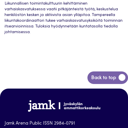
Liikunnallisen toimintakulttuurin kehittäminen
varhaiskasvatuksessa vaatii pitkäjänteistä työtä, keskustelua
henkilöstön kesken ja aktiivista asian ylläpitoa. Tampereella
liikuntakoordinaattori tukee varhaiskasvatusyksiköitä toiminnan
itsearvioinnissa. Tuloksia hyödynnetään kuntatasolla tiedolla
johtamisessa.
Back
Back to top
to
top
Jamk-
arena
Jamk Arena Public ISSN 2984-0791