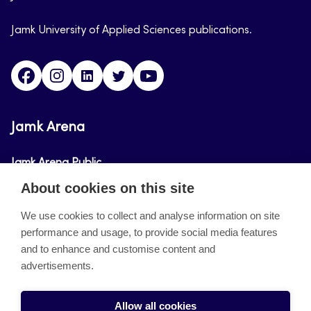
Jamk University of Applied Sciences publications.
Facebook
Instagram
Linkedin
Twitter
Youtube
Jamk Arena
Jamk Arena Public
About cookies on this site
Jamk Arena Pro
We use cookies to collect and analyse information on site
performance and usage, to provide social media features
About the site
and to enhance and customise content and
advertisements.
Accessibility Statement
Privacy Policy
Allow all cookies