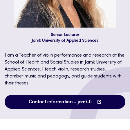
Senior Lecturer
Jamk University of Applied Sciences
I am a Teacher of violin performance and research at the
School of Health and Social Studies in Jamk University of
Applied Sciences. I teach violin, research studies,
chamber music and pedagogy, and guide students with
their theses.
Opens
Contact information – jamk.fi
in
a
new
tab