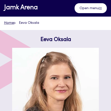
Skip
Jamk Arena
Open menu
to
content
Home
Eeva Oksala
Eeva Oksala