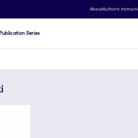
About
Author’s instruct
Publication Series
i