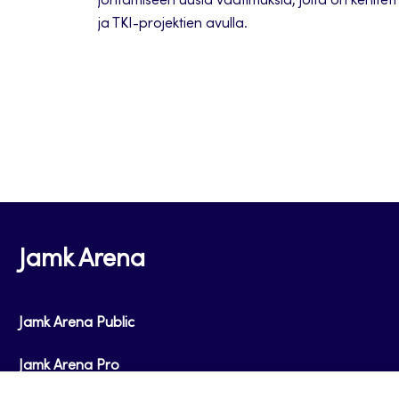
johtamiseen uusia vaatimuksia, joita on kehitet
ja TKI-projektien avulla.
Jamk Arena
Jamk Arena Public
Jamk Arena Pro