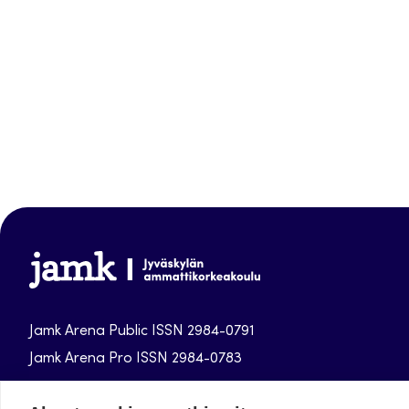
Jamk-
arena
Jamk Arena Public ISSN 2984-0791
Jamk Arena Pro ISSN 2984-0783
Jamk University of Applied Sciences publications.