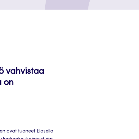
ö vahvistaa
a on
nen ovat tuoneet Elosella