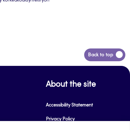
ty korkeakouluyhteistyön
Back
Back to top
to
top
About the site
Accessibility Statement
Privacy Policy