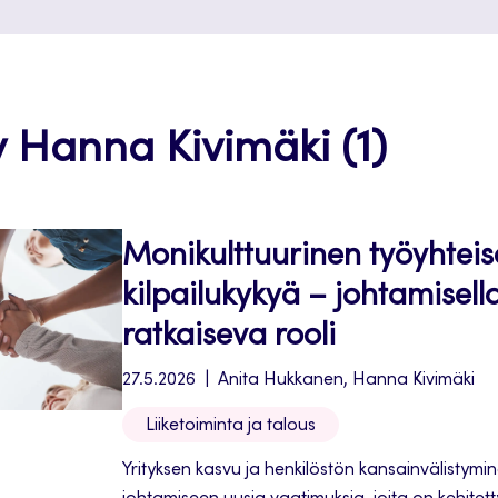
y Hanna Kivimäki (1)
Monikulttuurinen työyhteis
kilpailukykyä – johtamisell
ratkaiseva rooli
27.5.2026
Anita Hukkanen, Hanna Kivimäki
Liiketoiminta ja talous
Yrityksen kasvu ja henkilöstön kansainvälistymi