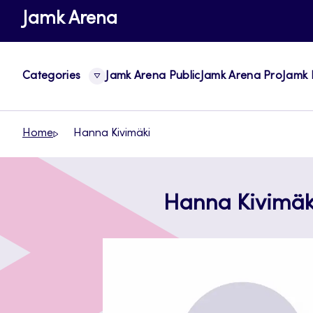
Skip
Jamk Arena
to
content
Categories
Jamk Arena Public
Jamk Arena Pro
Jamk 
Home
Hanna Kivimäki
Hanna Kivimäk