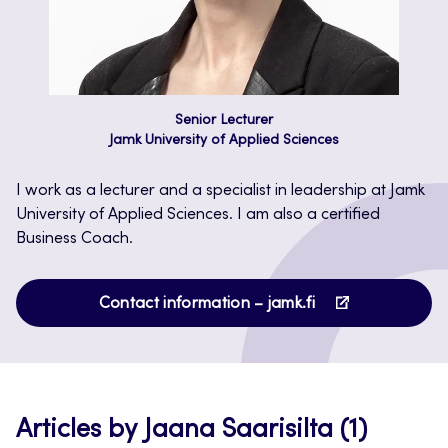
Senior Lecturer
Jamk University of Applied Sciences
I work as a lecturer and a specialist in leadership at Jamk
University of Applied Sciences. I am also a certified
Business Coach.
Opens
Contact information – jamk.fi
in
a
new
tab
Articles by Jaana Saarisilta (1)