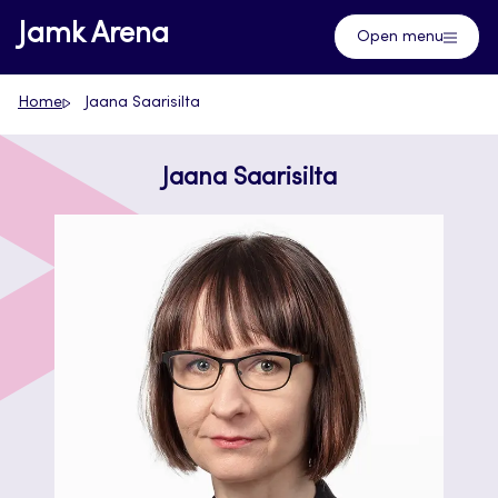
Skip
Jamk Arena
Open menu
to
content
Home
Jaana Saarisilta
Jaana Saarisilta