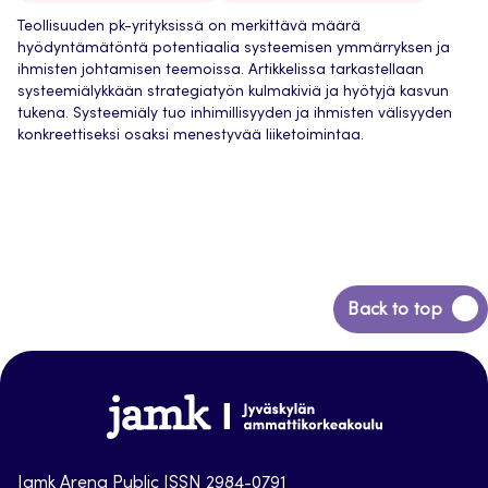
Teollisuuden pk-yrityksissä on merkittävä määrä
hyödyntämätöntä potentiaalia systeemisen ymmärryksen ja
ihmisten johtamisen teemoissa. Artikkelissa tarkastellaan
systeemiälykkään strategiatyön kulmakiviä ja hyötyjä kasvun
tukena. Systeemiäly tuo inhimillisyyden ja ihmisten välisyyden
konkreettiseksi osaksi menestyvää liiketoimintaa.
Back
Back to top
to
top
Jamk-
arena
Jamk Arena Public ISSN 2984-0791