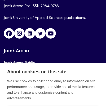
Jamk Arena Pro ISSN 2984-0783
Jamk University of Applied Sciences publications.
Facebook
Instagram
Linkedin
Twitter
Youtube
Jamk Arena
Jamk Arena Public
About cookies on this site
Jamk Arena Pro
We use cookies to collect and analyse information on site
performance and usage, to provide social media features
About the site
and to enhance and customise content and
advertisements.
Accessibility Statement