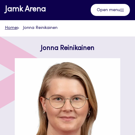
Skip
Jamk Arena
Open menu
to
content
Home
Jonna Reinikainen
Jonna Reinikainen