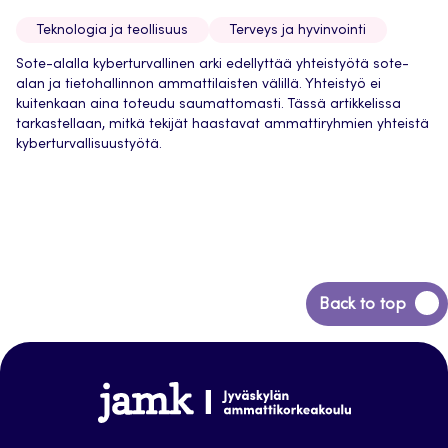
Teknologia ja teollisuus
Terveys ja hyvinvointi
Sote-alalla kyberturvallinen arki edellyttää yhteistyötä sote-
alan ja tietohallinnon ammattilaisten välillä. Yhteistyö ei
kuitenkaan aina toteudu saumattomasti. Tässä artikkelissa
tarkastellaan, mitkä tekijät haastavat ammattiryhmien yhteistä
kyberturvallisuustyötä.
Back
Back to top
to
top
Jamk-
arena