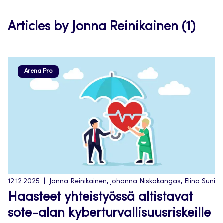
tab
Articles by Jonna Reinikainen (1)
Arena Pro
12.12.2025
Jonna Reinikainen, Johanna Niskakangas, Elina Suni
Haasteet yhteistyössä altistavat
sote-alan kyberturvallisuusriskeille