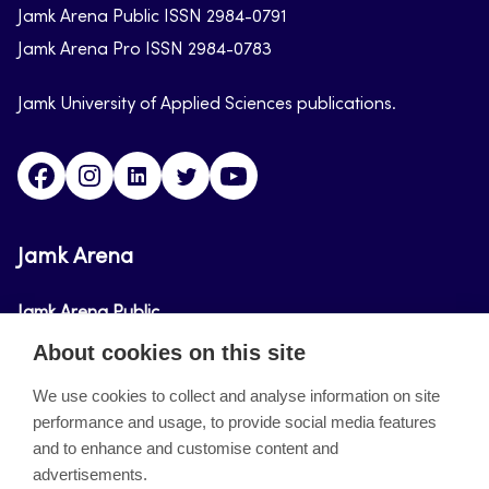
Jamk Arena Public ISSN 2984-0791
Jamk Arena Pro ISSN 2984-0783
Jamk University of Applied Sciences publications.
Facebook
Instagram
Linkedin
Twitter
Youtube
Jamk Arena
Jamk Arena Public
About cookies on this site
Jamk Arena Pro
We use cookies to collect and analyse information on site
performance and usage, to provide social media features
About the site
and to enhance and customise content and
advertisements.
Accessibility Statement