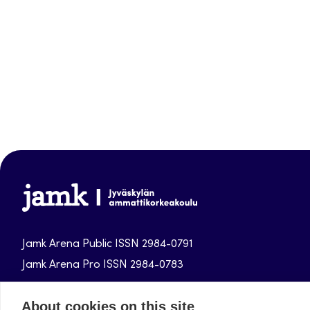
Jamk-
arena
Jamk Arena Public ISSN 2984-0791
Jamk Arena Pro ISSN 2984-0783
Jamk University of Applied Sciences publications.
About cookies on this site