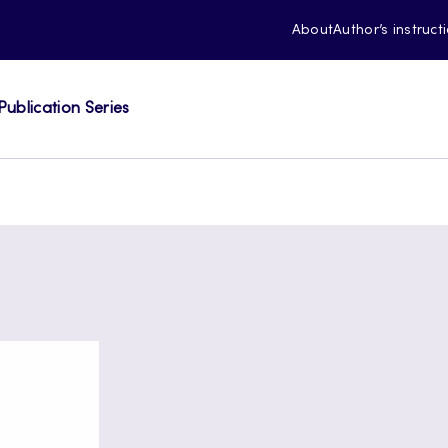
About
Author’s instruct
Publication Series