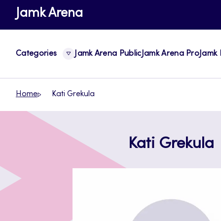
Skip
Jamk Arena
to
content
Categories
Jamk Arena Public
Jamk Arena Pro
Jamk 
Home
Kati Grekula
Kati Grekula