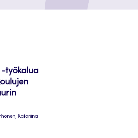
 -työkalua
koulujen
uurin
irhonen, Katariina