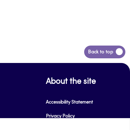
Back
Back to top
to
top
About the site
Accessibility Statement
Privacy Policy