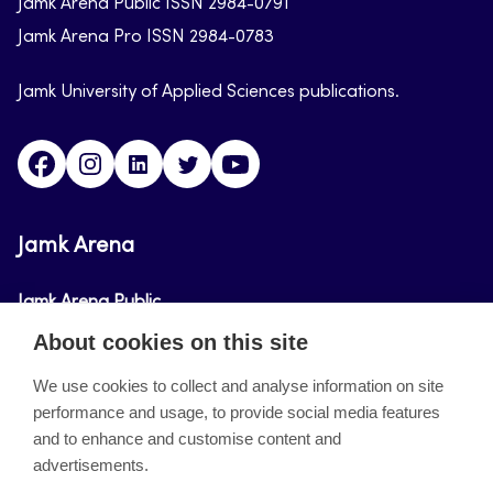
Jamk Arena Public ISSN 2984-0791
Jamk Arena Pro ISSN 2984-0783
Jamk University of Applied Sciences publications.
Facebook
Instagram
Linkedin
Twitter
Youtube
Jamk Arena
Jamk Arena Public
About cookies on this site
Jamk Arena Pro
We use cookies to collect and analyse information on site
performance and usage, to provide social media features
About the site
and to enhance and customise content and
advertisements.
Accessibility Statement