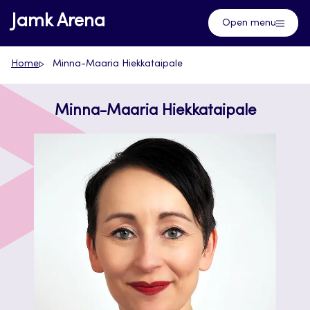
Skip
Jamk Arena
Open menu
to
content
Home
Minna-Maaria Hiekkataipale
Minna-Maaria Hiekkataipale