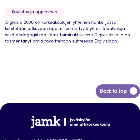
Koulutus ja oppiminen
Digivisio 2030 on korkeakoulujen yhteinen hanke, jossa
kehitetään jatkuvaan oppimiseen liittyviä yhteisiä palveluja
sekä pedagogiikkaa. Jamk toimii aktiivisesti Digivisiossa ja on
täsmentänyt omia tavoitteitaan suhteessa Digivisioon.
Back
Back to top
to
top
Jamk-
arena