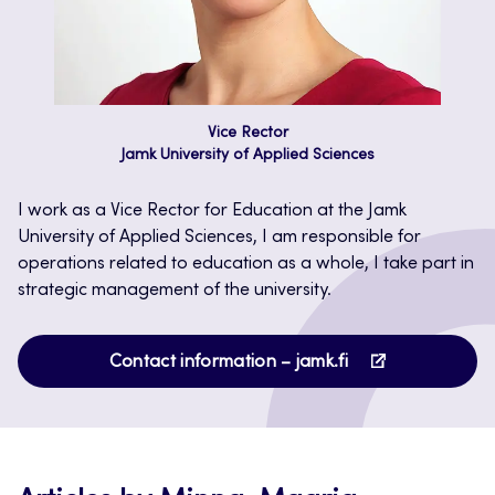
Vice Rector
Jamk University of Applied Sciences
I work as a Vice Rector for Education at the Jamk
University of Applied Sciences, I am responsible for
operations related to education as a whole, I take part in
strategic management of the university.
Opens
Contact information – jamk.fi
in
a
new
tab