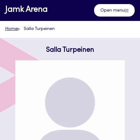
Skip
Jamk Arena
Open menu
to
content
Home
Salla Turpeinen
Salla Turpeinen