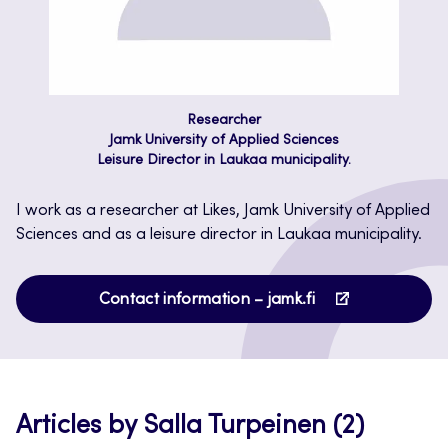
Researcher
Jamk University of Applied Sciences
Leisure Director in Laukaa municipality.
I work as a researcher at Likes, Jamk University of Applied
Sciences and as a leisure director in Laukaa municipality.
Opens
Contact information – jamk.fi
in
a
new
tab
Articles by Salla Turpeinen (2)