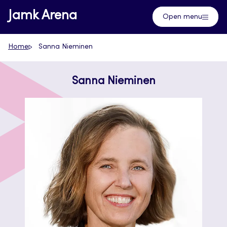
Skip
Jamk Arena
Open menu
to
content
Home
Sanna Nieminen
Sanna Nieminen