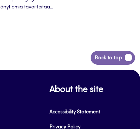
ntänyt omia tavoitteitaan
Back
Back to top
to
top
About the site
Accessibility Statement
Privacy Policy