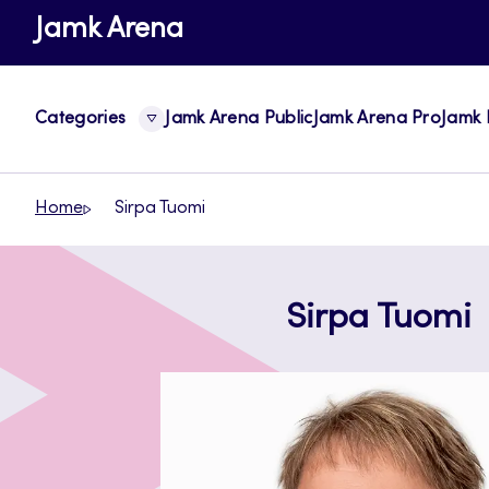
Skip
Jamk Arena
to
content
Categories
Jamk Arena Public
Jamk Arena Pro
Jamk 
Home
Sirpa Tuomi
Sirpa Tuomi