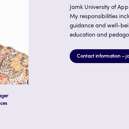
Jamk University of Appl
My responsibilities incl
guidance and well-bei
education and pedago
Contact information – j
ager
nces