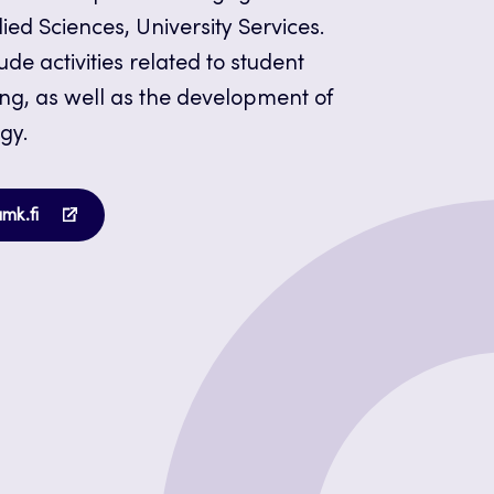
ied Sciences, University Services.
ude activities related to student
ng, as well as the development of
gy.
Opens
amk.fi
in
a
new
tab