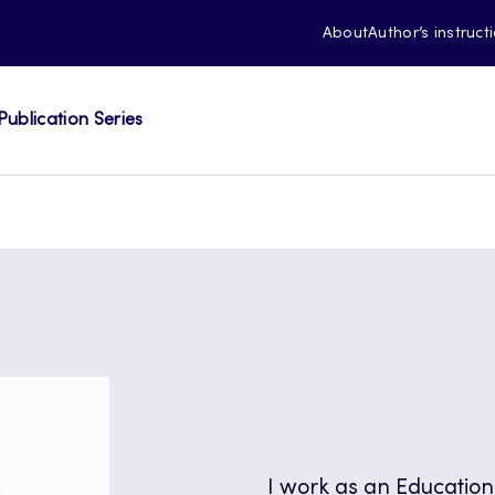
About
Author’s instruct
Publication Series
I work as an Educati