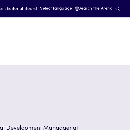
Select language
Search the Arena
ions
Editorial Board
onal Development Mangager at