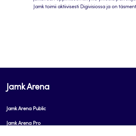
Jamk toimii aktiivisesti Digivisiossa ja on täsme
suhteessa Digivisioon.
Jamk Arena
Jamk Arena Public
Jamk Arena Pro