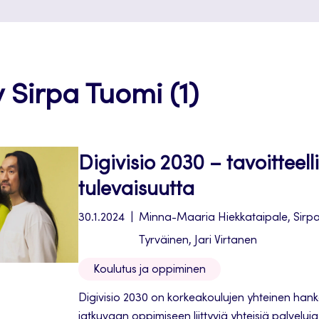
y Sirpa Tuomi (1)
Digivisio 2030 – tavoitteelli
tulevaisuutta
30.1.2024
Minna-Maaria Hiekkataipale, Sirpa
Tyrväinen, Jari Virtanen
Koulutus ja oppiminen
Digivisio 2030 on korkeakoulujen yhteinen hank
jatkuvaan oppimiseen liittyviä yhteisiä palvelu