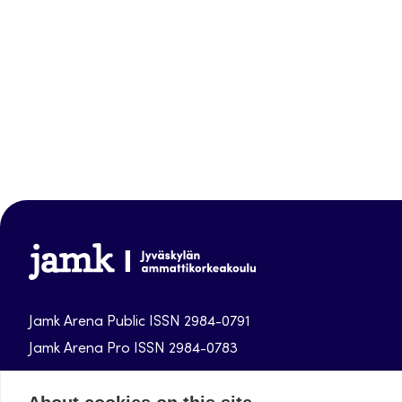
Jamk-
arena
Jamk Arena Public ISSN 2984-0791
Jamk Arena Pro ISSN 2984-0783
Jamk University of Applied Sciences publications.