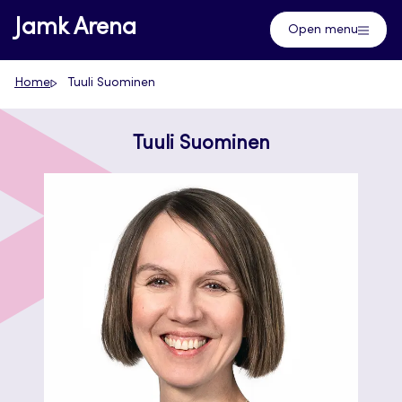
Skip
Jamk Arena
Open menu
to
content
Home
Tuuli Suominen
Tuuli Suominen