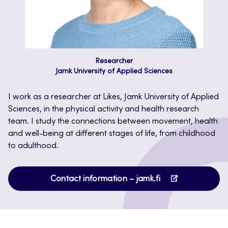
Researcher
Jamk University of Applied Sciences
I work as a researcher at Likes, Jamk University of Applied
Sciences, in the physical activity and health research
team. I study the connections between movement, health
and well-being at different stages of life, from childhood
to adulthood.
Opens
Contact information – jamk.fi
in
a
new
tab