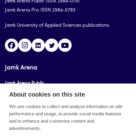
Jamk Arena Public ISSN 2984-0791
Jamk Arena Pro ISSN 2984-0783
Jamk University of Applied Sciences publications.
Facebook
Instagram
Linkedin
Twitter
Youtube
Jamk Arena
Jamk Arena Public
About cookies on this site
Jamk Arena Pro
We use cookies to collect and analyse information on site
performance and usage, to provide social media features
About the site
and to enhance and customise content and
advertisements.
Accessibility Statement