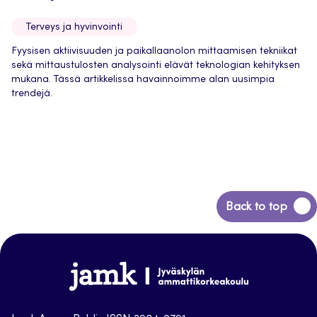
Terveys ja hyvinvointi
Fyysisen aktiivisuuden ja paikallaanolon mittaamisen tekniikat
sekä mittaustulosten analysointi elävät teknologian kehityksen
mukana. Tässä artikkelissa havainnoimme alan uusimpia
trendejä.
Back
Back to top
to
top
Jamk-
arena