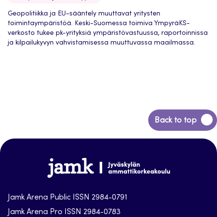
Geopolitiikka ja EU-sääntely muuttavat yritysten
toimintaympäristöä. Keski-Suomessa toimiva YmpyräKS-
verkosto tukee pk-yrityksiä ympäristövastuussa, raportoinnissa
ja kilpailukyvyn vahvistamisessa muuttuvassa maailmassa.
Back
Back to top
to
top
Jamk-
arena
Jamk Arena Public ISSN 2984-0791
Jamk Arena Pro ISSN 2984-0783