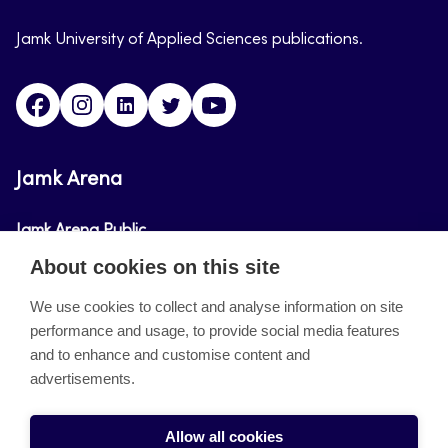
Jamk University of Applied Sciences publications.
Facebook
Instagram
Linkedin
Twitter
Youtube
Jamk Arena
Jamk Arena Public
About cookies on this site
Jamk Arena Pro
We use cookies to collect and analyse information on site
performance and usage, to provide social media features
About the site
and to enhance and customise content and
advertisements.
Accessibility Statement
Privacy Policy
Allow all cookies