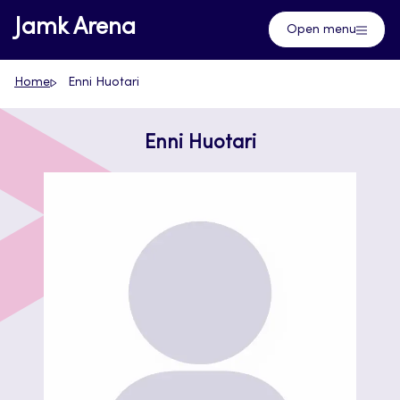
Skip
Jamk Arena
Open menu
to
content
Home
Enni Huotari
Enni Huotari