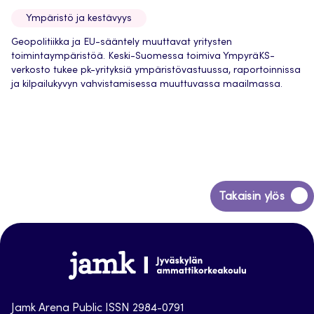
Ympäristö ja kestävyys
Geopolitiikka ja EU-sääntely muuttavat yritysten
toimintaympäristöä. Keski-Suomessa toimiva YmpyräKS-
verkosto tukee pk-yrityksiä ympäristövastuussa, raportoinnissa
ja kilpailukyvyn vahvistamisessa muuttuvassa maailmassa.
Siirry
Takaisin ylös
takaisin
sivun
alkuun
Jamk
Arena
Jamk Arena Public ISSN 2984-0791