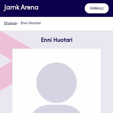
Siirry
Jamk Arena
Valikko
suoraan
sisältöön
Etusivu
Enni Huotari
Enni Huotari