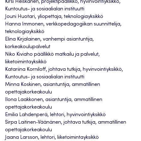
Kirsi Heiskanen, projektipäällikkö, hyvinvointiyksikkö,
Kuntoutus- ja sosiaalialan instituutti
Jouni Huotari, yliopettaja, teknologiayksikkö
Hanna Immonen, verkkopedagogiikan suunnittelija,
teknologiayksikkö
Elina Kirjalainen, vanhempi asiantuntija,
korkeakoulupalvelut
Niko Kiviaho päällikkö matkailu ja palvelut,
liiketoimintayksikkö
Katariina Korniloff, johtava tutkija, hyvinvointiyksikkö,
Kuntoutus- ja sosiaalialan instituutti
Minna Koskinen, asiantuntija, ammatillinen
opettajakorkeakoulu
Ilona Laakkonen, asiantuntija, ammatillinen
opettajakorkeakoulu
Emilia Lahdenperä, lehtori, hyvinvointiyksikkö
Sirpa Laitinen-Väänänen, johtava tutkija, ammatillinen
opettajakorkeakoulu
Jaana Larsson, lehtori, liiketoimintayksikkö