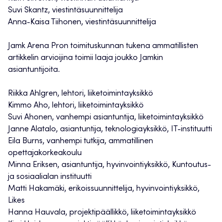
Suvi Skantz, viestintäsuunnittelija
Anna-Kaisa Tiihonen, viestintäsuunnittelija
Jamk Arena Pron toimituskunnan tukena ammatillisten
artikkelin arvioijina toimii laaja joukko Jamkin
asiantuntijoita.
Riikka Ahlgren, lehtori, liiketoimintayksikkö
Kimmo Aho, lehtori, liiketoimintayksikkö
Suvi Ahonen, vanhempi asiantuntija, liiketoimintayksikkö
Janne Alatalo, asiantuntija, teknologiayksikkö, IT-instituutti
Eila Burns, vanhempi tutkija, ammatillinen
opettajakorkeakoulu
Minna Eriksen, asiantuntija, hyvinvointiyksikkö, Kuntoutus-
ja sosiaalialan instituutti
Matti Hakamäki, erikoissuunnittelija, hyvinvointiyksikkö,
Likes
Hanna Hauvala, projektipäällikkö, liiketoimintayksikkö