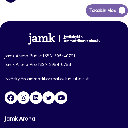
Siirry
Takaisin ylös
takaisin
sivun
alkuun
Jamk
Arena
Jamk Arena Public ISSN 2984-0791
Jamk Arena Pro ISSN 2984-0783
Jyväskylän ammattikorkeakoulun julkaisut
Facebook
Instagram
Linkedin
Twitter
Youtube
Jamk Arena