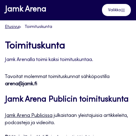
Siirry
Jamk Arena
Valikko
suoraan
sisältöön
Etusivu
Toimituskunta
Toimituskunta
Jamk Arenalla toimii kaksi toimituskuntaa.
Tavoitat molemmat toimituskunnat sähköpostilla
arena@jamk.fi
Jamk Arena Publicin toimituskunta
Jamk Arena Publicissa
julkaistaan yleistajuisia artikkeleita,
podcasteja ja videoita.