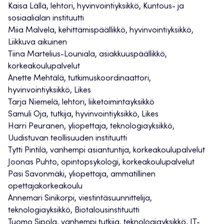
Kaisa Lällä, lehtori, hyvinvointiyksikkö, Kuntous- ja
sosiaalialan instituutti
Miia Malvela, kehittämispäällikkö, hyvinvointiyksikkö,
Liikkuva aikuinen
Tiina Martelius-Louniala, asiakkuuspäällikkö,
korkeakoulupalvelut
Anette Mehtälä, tutkimuskoordinaattori,
hyvinvointiyksikkö, Likes
Tarja Niemelä, lehtori, liiketoimintayksikkö
Samuli Oja, tutkija, hyvinvointiyksikkö, Likes
Harri Peuranen, yliopettaja, teknologiayksikkö,
Uudistuvan teollisuuden instituutti
Tytti Pintilä, vanhempi asiantuntija, korkeakoulupalvelut
Joonas Puhto, opintopsykologi, korkeakoulupalvelut
Pasi Savonmäki, yliopettaja, ammatillinen
opettajakorkeakoulu
Annemari Sinikorpi, viestintäsuunnittelija,
teknologiayksikkö, Biotalousinstituutti
Tuomo Sipola, vanhempi tutkija, teknologiayksikkö, IT-