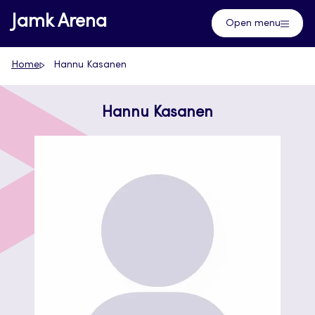
Skip
Jamk Arena
Open menu
to
content
Home
Hannu Kasanen
Hannu Kasanen