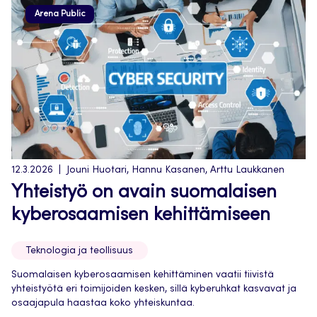
Arena Public
12.3.2026
Jouni Huotari, Hannu Kasanen, Arttu Laukkanen
Yhteistyö on avain suomalaisen
kyberosaamisen kehittämiseen
Teknologia ja teollisuus
Suomalaisen kyberosaamisen kehittäminen vaatii tiivistä
yhteistyötä eri toimijoiden kesken, sillä kyberuhkat kasvavat ja
osaajapula haastaa koko yhteiskuntaa.