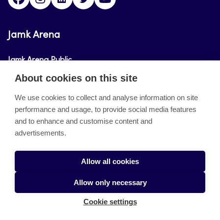
Jamk Arena
Jamk Arena Public
About cookies on this site
Jamk Arena Pro
We use cookies to collect and analyse information on site
performance and usage, to provide social media features
About the site
and to enhance and customise content and
advertisements.
Accessibility Statement
Privacy Policy
Allow all cookies
Takedown request
Allow only necessary
Cookies
Cookie settings