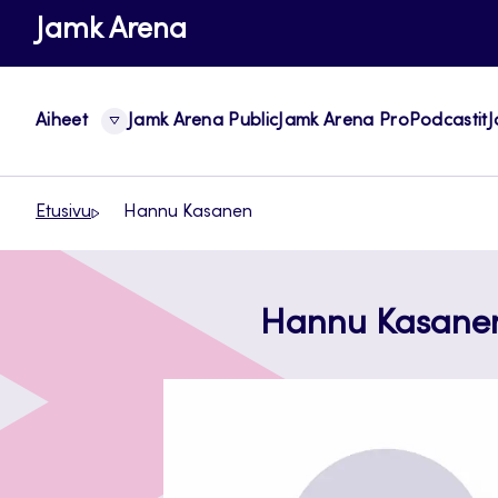
Siirry
Jamk Arena
suoraan
sisältöön
Aiheet
Jamk Arena Public
Jamk Arena Pro
Podcastit
J
Etusivu
Hannu Kasanen
Hannu Kasane