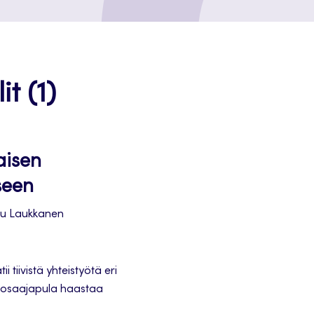
t (1)
aisen
seen
tu Laukkanen
tiivistä yhteistyötä eri
ja osaajapula haastaa