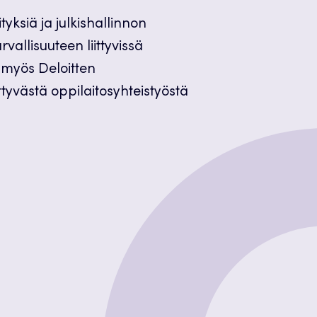
yksiä ja julkishallinnon
vallisuuteen liittyvissä
 myös Deloitten
ittyvästä oppilaitosyhteistyöstä