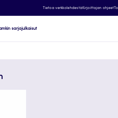
Tietoa verkkolehdestä
Kirjoittajan ohjeet
To
amkin sarjajulkaisut
n