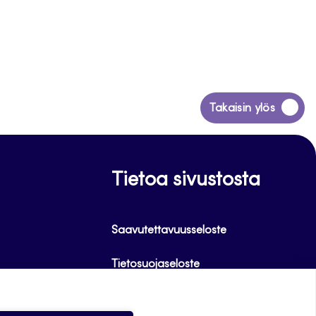
Siirry
Takaisin ylös
takaisin
sivun
alkuun
Tietoa sivustosta
Saavutettavuusseloste
Tietosuojaseloste
Alasottoilmoitus