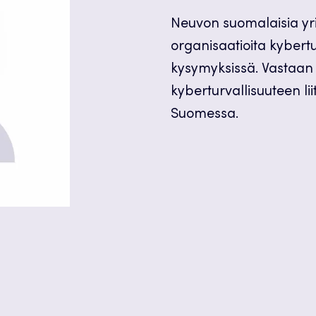
Neuvon suomalaisia yrit
organisaatioita kybertur
kysymyksissä. Vastaan
kyberturvallisuuteen li
Suomessa.