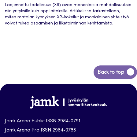
Laajennettu todellisuus (XR) avaa monenlaisia mahdollisuuksia
niin yrityksille kuin oppilaitoksille. Artikkelissa tarkastellaan,
miten matalan kynnyksen XR-kokeilut ja monialainen yhteistyö
voivat tukea osaamisen ja liiketoiminnan kehittämistä.
Back
Back to top
to
top
Jamk-
arena
Jamk Arena Public ISSN 2984-0791
Jamk Arena Pro ISSN 2984-0783