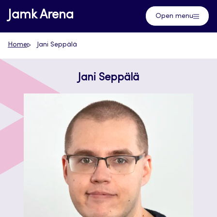
Skip
Jamk Arena
Open menu
to
content
Home
Jani Seppälä
Jani Seppälä