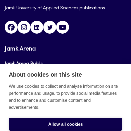
Jamk University of Applied Sciences publications.
Facebook
Instagram
Linkedin
Twitter
Youtube
Jamk Arena
Jamk Arena Public
About cookies on this site
Jamk Arena Pro
We use cookies to collect and analyse information on site
performance and usage, to provide social media features
About the site
and to enhance and customise content and
advertisements.
Accessibility Statement
Privacy Policy
Allow all cookies