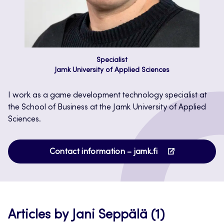
Specialist
Jamk University of Applied Sciences
I work as a game development technology specialist at
the School of Business at the Jamk University of Applied
Sciences.
Opens
Contact information – jamk.fi
in
a
new
tab
Articles by Jani Seppälä (1)