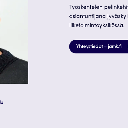
Työskentelen pelinkehi
asiantuntijana Jyväsk
liiketoimintayksikössä.
Av
Yhteystiedot – jamk.fi
uu
vä
lu