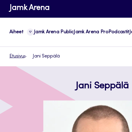
Siirry
Jamk Arena
suoraan
sisältöön
Aiheet
Jamk Arena Public
Jamk Arena Pro
Podcastit
J
Etusivu
Jani Seppälä
Jani Seppälä