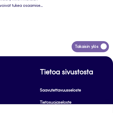
 voivat tukea osaamisen
Siirry
Takaisin ylös
takaisin
sivun
alkuun
Tietoa sivustosta
Saavutettavuusseloste
Tietosuojaseloste