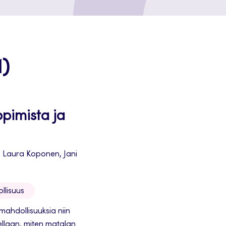
1)
pimista ja
, Laura Koponen, Jani
llisuus
mahdollisuuksia niin
astellaan, miten matalan