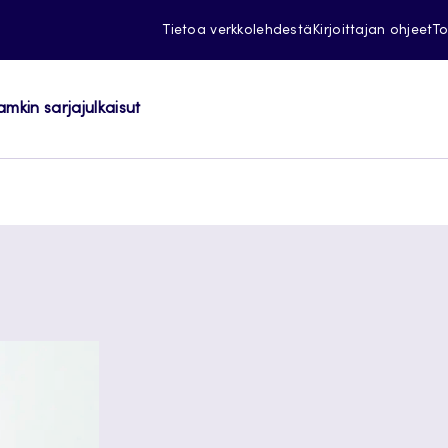
Tietoa verkkolehdestä
Kirjoittajan ohjeet
To
amkin sarjajulkaisut