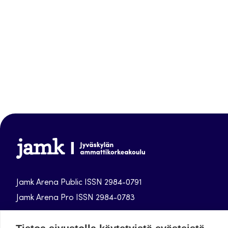
Jamk
Arena
Jamk Arena Public ISSN 2984-0791
Jamk Arena Pro ISSN 2984-0783
Jyväskylän ammattikorkeakoulun julkaisut