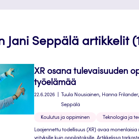
n Jani Seppälä artikkelit (
XR osana tulevaisuuden op
työelämää
22.6.2026
Tuula Nousiainen, Hanna Frilander
Seppälä
Koulutus ja oppiminen
Teknologia ja teo
Laajennettu todellisuus (XR) avaa monenlaisia 
yrityksille kuin oppilaitoksille. Artikkelissa tark