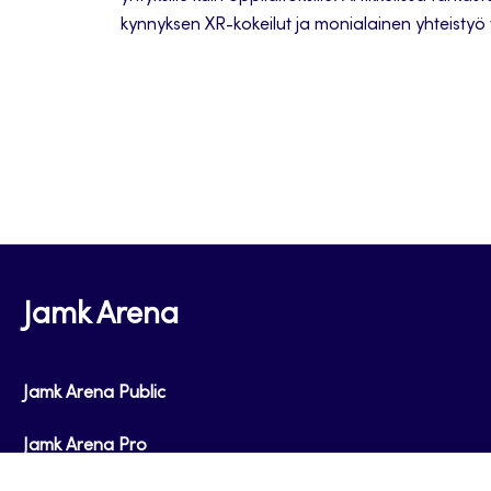
kynnyksen XR-kokeilut ja monialainen yhteistyö
ja liiketoiminnan kehittämistä.
Jamk Arena
Jamk Arena Public
Jamk Arena Pro