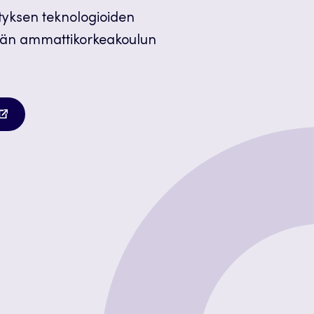
tyksen teknologioiden
ylän ammattikorkeakoulun
autuu
teen
lilehteen