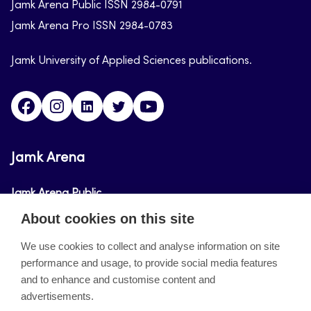
Jamk Arena Public ISSN 2984-0791
Jamk Arena Pro ISSN 2984-0783
Jamk University of Applied Sciences publications.
Facebook
Instagram
Linkedin
Twitter
Youtube
Jamk Arena
Jamk Arena Public
About cookies on this site
Jamk Arena Pro
We use cookies to collect and analyse information on site
performance and usage, to provide social media features
About the site
and to enhance and customise content and
advertisements.
Accessibility Statement