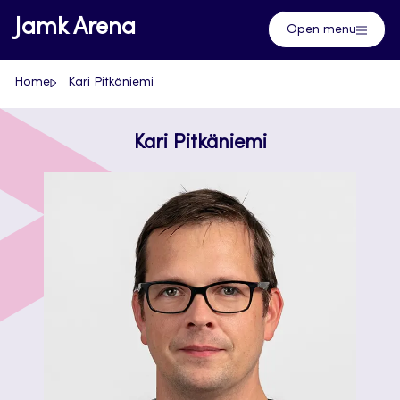
Skip
Jamk Arena
Open menu
to
content
Home
Kari Pitkäniemi
Kari Pitkäniemi