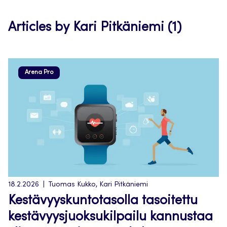
tab
Articles by Kari Pitkäniemi (1)
Arena Pro
18.2.2026
Tuomas Kukko, Kari Pitkäniemi
Kestävyyskuntotasolla tasoitettu
kestävyysjuoksukilpailu kannustaa