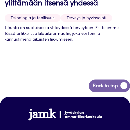
ylittämään itsensä yhdessä
Teknologia ja teollisuus
Terveys ja hyvinvointi
Liikunta on suotuisassa yhteydessä terveyteen. Esittelemme
tässä artikkelissa kilpailuformaatin, joka voi toimia
kannustimena aikuisten liikkumiseen.
Back
Back to top
to
top
Jamk-
arena