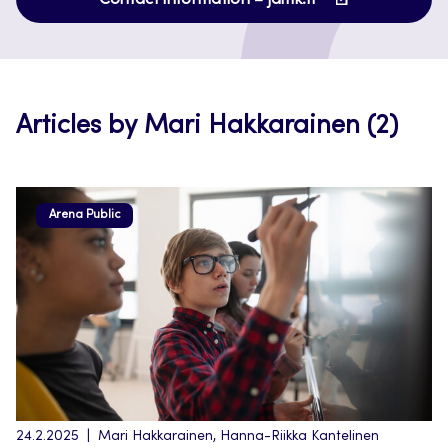
Contact information – jamk.fi
in
a
new
tab
Articles by Mari Hakkarainen (2)
Arena Public
24.2.2025
Mari Hakkarainen, Hanna-Riikka Kantelinen