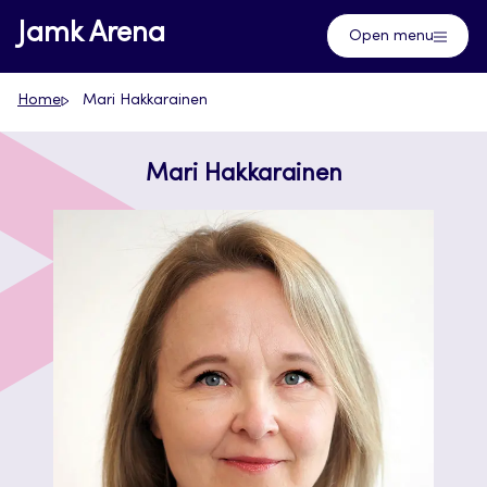
Skip
Jamk Arena
Open menu
to
content
Home
Mari Hakkarainen
Mari Hakkarainen