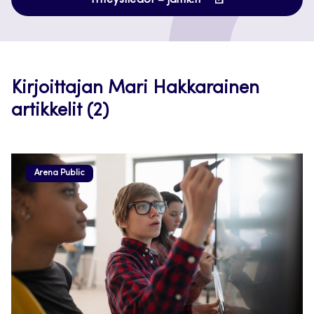
Yhteystiedot – jamk.fi
uuteen
välilehteen
Kirjoittajan Mari Hakkarainen
artikkelit (2)
Arena Public