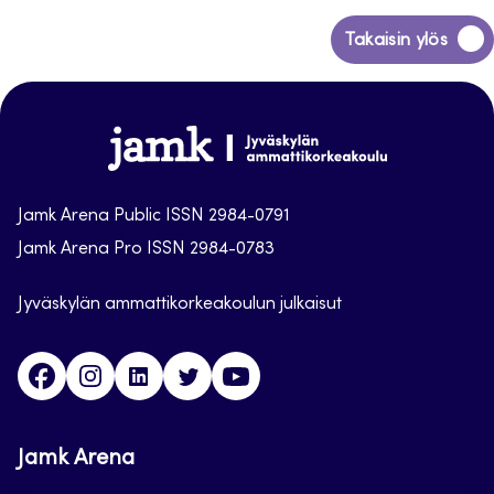
Siirry
Takaisin ylös
takaisin
sivun
alkuun
Jamk
Arena
Jamk Arena Public ISSN 2984-0791
Jamk Arena Pro ISSN 2984-0783
Jyväskylän ammattikorkeakoulun julkaisut
Facebook
Instagram
Linkedin
Twitter
Youtube
Jamk Arena