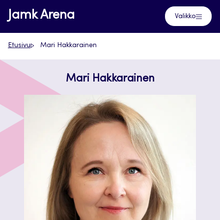
Siirry
Jamk Arena
Valikko
suoraan
sisältöön
Etusivu
Mari Hakkarainen
Mari Hakkarainen