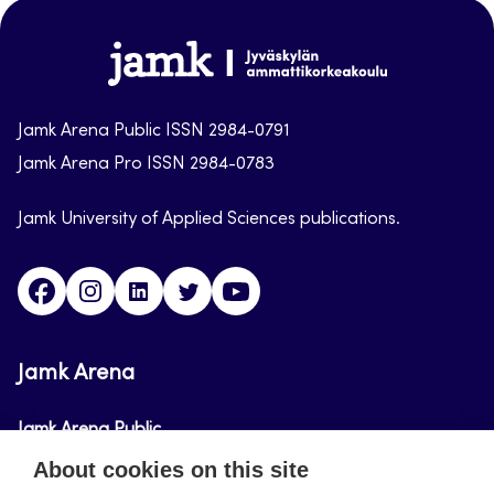
top
Jamk-
arena
Jamk Arena Public ISSN 2984-0791
Jamk Arena Pro ISSN 2984-0783
Jamk University of Applied Sciences publications.
Facebook
Instagram
Linkedin
Twitter
Youtube
Jamk Arena
Jamk Arena Public
About cookies on this site
Jamk Arena Pro