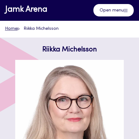
Skip
Jamk Arena
Open menu
to
content
Home
Riikka Michelsson
Riikka Michelsson