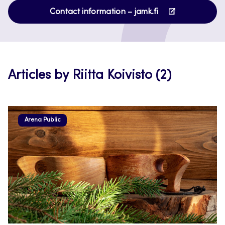
Opens
Contact information – jamk.fi
in
a
new
tab
Articles by Riitta Koivisto (2)
Arena Public