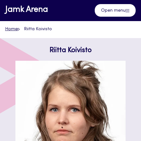
Skip
Jamk Arena
Open menu
to
content
Home
Riitta Koivisto
Riitta Koivisto