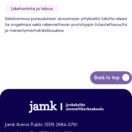
Liiketoiminta ja talous
Validoinnissa pureudutaan arvioimaan yritykseltä tullutta ideaa
tai ongelmaa sekä rakennettavan prototyypin toteutettavuutta
ja menestymismahdollisuuksia.
Back
Back to top
to
top
Jamk-
arena
Jamk Arena Public ISSN 2984-0791