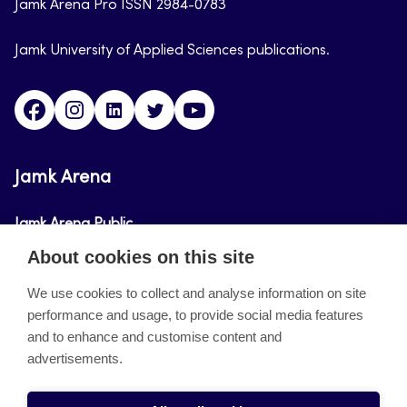
Jamk Arena Pro ISSN 2984-0783
Jamk University of Applied Sciences publications.
Facebook
Instagram
Linkedin
Twitter
Youtube
Jamk Arena
Jamk Arena Public
About cookies on this site
Jamk Arena Pro
We use cookies to collect and analyse information on site
performance and usage, to provide social media features
About the site
and to enhance and customise content and
advertisements.
Accessibility Statement
Privacy Policy