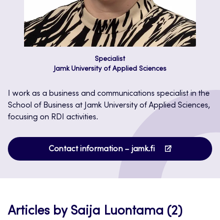
Specialist
Jamk University of Applied Sciences
I work as a business and communications specialist in the
School of Business at Jamk University of Applied Sciences,
focusing on RDI activities.
Opens
Contact information – jamk.fi
in
a
new
tab
Articles by Saija Luontama (2)