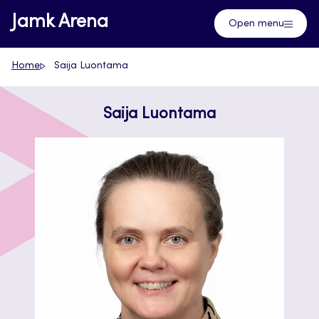
Skip
Jamk Arena
Open menu
to
content
Home
Saija Luontama
Saija Luontama