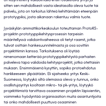
on käynnistetty validoimalla ensin osallistuva yritys ja
sitten sen mahdollisesti vasta ideatasolla oleva tuote tai
palvelu, jota on tarkoitus lähteä kehittämään eteenpäin
prototyypiksi, josta aikanaan rakentuu valmis tuote.
Jyväskylän ammattikorkeakoulun toteuttaman ProtoKS-
projektin prototyyppikehitysprosessin tarpeisiin
määritellyssä validointivaiheessa oli tietyt raamit, jotka
tulivat osittain hankesuunnitelmasta ja osa sovittiin
projektitiimin kanssa. Tarkoituksena oli löytää
nimenomaan ketterää prototyyppikehitystä parhaiten
palveleva tapa validoida kehitysprojektit, jotka otettaisiin
mukaan. Ensimmäisenä kysyttiin, sopiiko protoehdotus
hankkeeseen ylipäätään. Eli sijaitseeko yritys Keski-
Suomessa, löytyykö siltä olemassa oleva y-tunnus, onko
osallistujayritys kooltaan mikro- tai pk-yritys, löytyykö
projektitiimistä tarvittava osaaminen projektin läpivientiin,
voimmeko hyödyntää organisaation muita asiantuntijoita
tai onko mahdollisesti puuttuva osaaminen