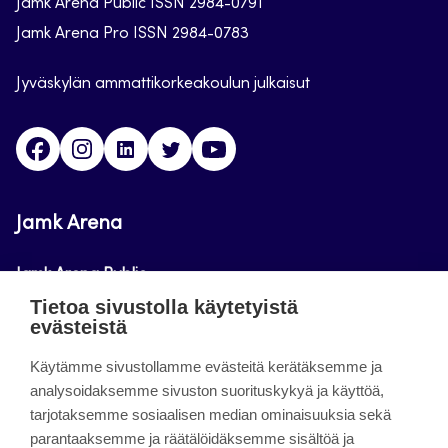
Jamk Arena Public ISSN 2984-0791
Jamk Arena Pro ISSN 2984-0783
Jyväskylän ammattikorkeakoulun julkaisut
Facebook
Instagram
Linkedin
Twitter
Youtube
Jamk Arena
Jamk Arena Public
Tietoa sivustolla käytetyistä
Jamk Arena Pro
evästeistä
Podcastit
Käytämme sivustollamme evästeitä kerätäksemme ja
analysoidaksemme sivuston suorituskykyä ja käyttöä,
tarjotaksemme sosiaalisen median ominaisuuksia sekä
Tietoa sivustosta
parantaaksemme ja räätälöidäksemme sisältöä ja