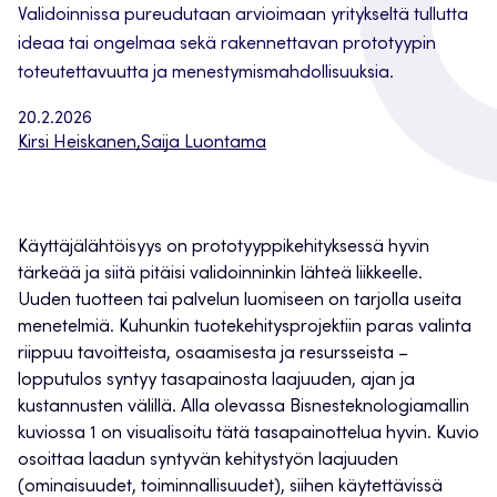
Validoinnissa pureudutaan arvioimaan yritykseltä tullutta
ideaa tai ongelmaa sekä rakennettavan prototyypin
toteutettavuutta ja menestymismahdollisuuksia.
20.2.2026
Kirsi Heiskanen
,
Saija Luontama
Käyttäjälähtöisyys on prototyyppikehityksessä hyvin
tärkeää ja siitä pitäisi validoinninkin lähteä liikkeelle.
Uuden tuotteen tai palvelun luomiseen on tarjolla useita
menetelmiä. Kuhunkin tuotekehitysprojektiin paras valinta
riippuu tavoitteista, osaamisesta ja resursseista –
lopputulos syntyy tasapainosta laajuuden, ajan ja
kustannusten välillä. Alla olevassa Bisnesteknologiamallin
kuviossa 1 on visualisoitu tätä tasapainottelua hyvin. Kuvio
osoittaa laadun syntyvän kehitystyön laajuuden
(ominaisuudet, toiminnallisuudet), siihen käytettävissä