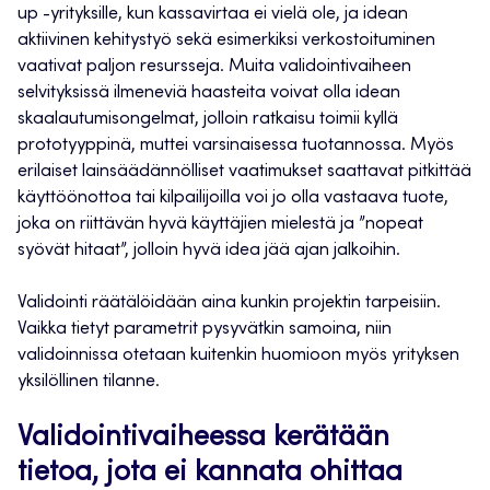
up -yrityksille, kun kassavirtaa ei vielä ole, ja idean
aktiivinen kehitystyö sekä esimerkiksi verkostoituminen
vaativat paljon resursseja. Muita validointivaiheen
selvityksissä ilmeneviä haasteita voivat olla idean
skaalautumisongelmat, jolloin ratkaisu toimii kyllä
prototyyppinä, muttei varsinaisessa tuotannossa. Myös
erilaiset lainsäädännölliset vaatimukset saattavat pitkittää
käyttöönottoa tai kilpailijoilla voi jo olla vastaava tuote,
joka on riittävän hyvä käyttäjien mielestä ja ”nopeat
syövät hitaat”, jolloin hyvä idea jää ajan jalkoihin.
Validointi räätälöidään aina kunkin projektin tarpeisiin.
Vaikka tietyt parametrit pysyvätkin samoina, niin
validoinnissa otetaan kuitenkin huomioon myös yrityksen
yksilöllinen tilanne.
Validointivaiheessa kerätään
tietoa, jota ei kannata ohittaa