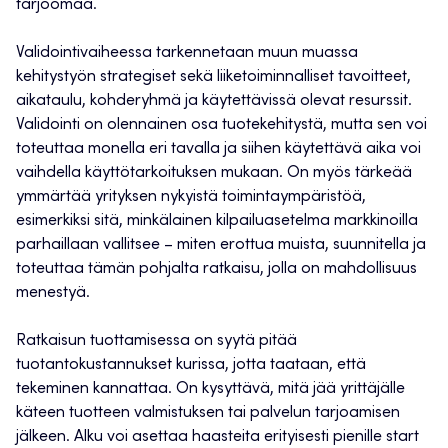
tarjoomaa.
Validointivaiheessa tarkennetaan muun muassa
kehitystyön strategiset sekä liiketoiminnalliset tavoitteet,
aikataulu, kohderyhmä ja käytettävissä olevat resurssit.
Validointi on olennainen osa tuotekehitystä, mutta sen voi
toteuttaa monella eri tavalla ja siihen käytettävä aika voi
vaihdella käyttötarkoituksen mukaan. On myös tärkeää
ymmärtää yrityksen nykyistä toimintaympäristöä,
esimerkiksi sitä, minkälainen kilpailuasetelma markkinoilla
parhaillaan vallitsee – miten erottua muista, suunnitella ja
toteuttaa tämän pohjalta ratkaisu, jolla on mahdollisuus
menestyä.
Ratkaisun tuottamisessa on syytä pitää
tuotantokustannukset kurissa, jotta taataan, että
tekeminen kannattaa. On kysyttävä, mitä jää yrittäjälle
käteen tuotteen valmistuksen tai palvelun tarjoamisen
jälkeen. Alku voi asettaa haasteita erityisesti pienille start