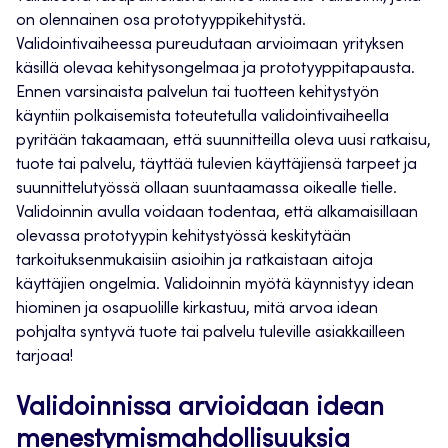
on olennainen osa prototyyppikehitystä.
Validointivaiheessa pureudutaan arvioimaan yrityksen
käsillä olevaa kehitysongelmaa ja prototyyppitapausta.
Ennen varsinaista palvelun tai tuotteen kehitystyön
käyntiin polkaisemista toteutetulla validointivaiheella
pyritään takaamaan, että suunnitteilla oleva uusi ratkaisu,
tuote tai palvelu, täyttää tulevien käyttäjiensä tarpeet ja
suunnittelutyössä ollaan suuntaamassa oikealle tielle.
Validoinnin avulla voidaan todentaa, että alkamaisillaan
olevassa prototyypin kehitystyössä keskitytään
tarkoituksenmukaisiin asioihin ja ratkaistaan aitoja
käyttäjien ongelmia. Validoinnin myötä käynnistyy idean
hiominen ja osapuolille kirkastuu, mitä arvoa idean
pohjalta syntyvä tuote tai palvelu tuleville asiakkailleen
tarjoaa!
Validoinnissa arvioidaan idean
menestymismahdollisuuksia