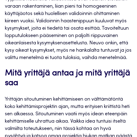
varaan rakentaminen, liian pieni tai homogeeninen
käyttäjäotos sekä huolellisen validoinnin ohittaminen
kiireen vuoksi. Validoinnin haastenippuun kuuluvat myös
kysymykset, joita ei tiedetä tai osata esittää. Tavoiteltuun
lopputulokseen pääseminen on paljolti riippuvainen
oikeanlaisesta kysymyksenasettelusta. Neuvo onkin, että
kysy oikeat kysymykset, myös ne hankalalta tuntuvat ja jos
valittu menetelmä ei tuota tuloksia, vaihda menetelmää.
Mitä yrittäjä antaa ja mitä yrittäjä
saa
Yrittäjän sitoutuminen kehittämiseen on välttämätöntä
koko kehittämisprojektin ajan, mutta erityisen kriittistä heti
sen alkaessa. Sitoutuminen vaatii myös idean eteenpäin
kehittämiselle uhrattua aikaa. Vaikka idea tuntuisi itseltä
valmiilta toteutukseen, niin tässä kohtaa on hyvä
pysähtyä ja katsoa omaa projektia hiukan matkan päästä