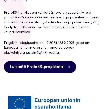
ProtoKS-hankkeessa kehitetään prototyyppejä tiiviissä
yhteistyössä keskisuomalaisten mikro- ja pk-yrityksien kanssa.
Toimintamalli vahvistaa yritysten tuote- ja palvelukehitystä,
kiihdyttää TKI-toimintaa sekä edistää innovaatioiden
kaupallistamista.
Projektin toteutusaika on 1.9.2024–28.2.2026, ja se on
Euroopan unionin osarahoittama Euroopan
aluekehitysrahaston (EAKR) kautta.
Avautuu
Lue lisää ProtoKS-projektista
uuteen
välilehteen