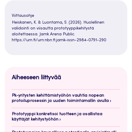
Viittausohje
Heiskanen, K. & Luontama, S. (2026). Huolellinen
validointi on viisautta prototyyppikehitystä
aloitettaessa. Jamk Arena Public.
https://urn.fi/urn:nbn:fi:jamk-issn-2984-0791-290
Aiheeseen liittyvää
Pk-yritysten kehittämistyöhön vauhtia nopean
protoiluprosessin ja uuden toimintamallin avulla
Prototyyppi konkretisoi tuotteen ja osallistaa
käyttäjät kehitystyöhön