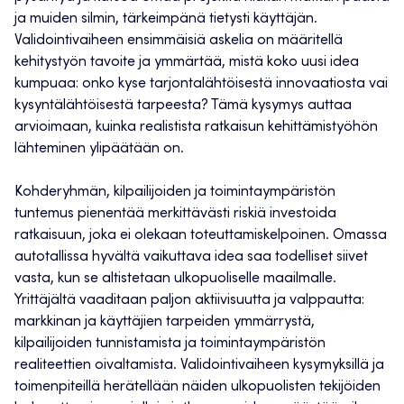
ja muiden silmin, tärkeimpänä tietysti käyttäjän.
Validointivaiheen ensimmäisiä askelia on määritellä
kehitystyön tavoite ja ymmärtää, mistä koko uusi idea
kumpuaa: onko kyse tarjontalähtöisestä innovaatiosta vai
kysyntälähtöisestä tarpeesta? Tämä kysymys auttaa
arvioimaan, kuinka realistista ratkaisun kehittämistyöhön
lähteminen ylipäätään on.
Kohderyhmän, kilpailijoiden ja toimintaympäristön
tuntemus pienentää merkittävästi riskiä investoida
ratkaisuun, joka ei olekaan toteuttamiskelpoinen. Omassa
autotallissa hyvältä vaikuttava idea saa todelliset siivet
vasta, kun se altistetaan ulkopuoliselle maailmalle.
Yrittäjältä vaaditaan paljon aktiivisuutta ja valppautta:
markkinan ja käyttäjien tarpeiden ymmärrystä,
kilpailijoiden tunnistamista ja toimintaympäristön
realiteettien oivaltamista. Validointivaiheen kysymyksillä ja
toimenpiteillä herätellään näiden ulkopuolisten tekijöiden