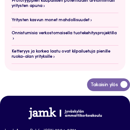
Prototyyppien kaupallisen potentiaalin arviointimalli
yritysten apuna
Yritysten kasvun monet mahdollisuudet
Onnistumisia verkostomaisella tuotekehitysprojektilla
Ketteryys ja korkea laatu ovat kilpailuetuja pienille
ruoka-alan yrityksille
Siirry
Takaisin ylös
takaisin
sivun
alkuun
Jamk
Arena