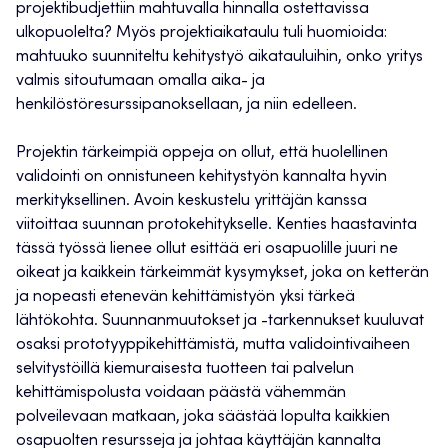
projektibudjettiin mahtuvalla hinnalla ostettavissa
ulkopuolelta? Myös projektiaikataulu tuli huomioida:
mahtuuko suunniteltu kehitystyö aikatauluihin, onko yritys
valmis sitoutumaan omalla aika- ja
henkilöstöresurssipanoksellaan, ja niin edelleen.
Projektin tärkeimpiä oppeja on ollut, että huolellinen
validointi on onnistuneen kehitystyön kannalta hyvin
merkityksellinen. Avoin keskustelu yrittäjän kanssa
viitoittaa suunnan protokehitykselle. Kenties haastavinta
tässä työssä lienee ollut esittää eri osapuolille juuri ne
oikeat ja kaikkein tärkeimmät kysymykset, joka on ketterän
ja nopeasti etenevän kehittämistyön yksi tärkeä
lähtökohta. Suunnanmuutokset ja -tarkennukset kuuluvat
osaksi prototyyppikehittämistä, mutta validointivaiheen
selvitystöillä kiemuraisesta tuotteen tai palvelun
kehittämispolusta voidaan päästä vähemmän
polveilevaan matkaan, joka säästää lopulta kaikkien
osapuolten resursseja ja johtaa käyttäjän kannalta