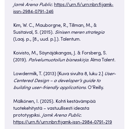
Jamk Arena Public
.
https://urn.fi/urn:nbn:fi:jamk-
issn-2984-0791-246
Kim, W. C., Mauborgne, R., Tillman, M., &
Susitaival, S. (2015).
Sinisen meren strategia
(Laaj. p., [8., uud. p.].). Talentum.
Koivisto, M., Säynäjäkangas, J. & Forsberg, S.
(2019).
Palvelumuotoilun bisneskirja
. Alma Talent.
Lowdermilk, T. (2013) [Kuva sivulta 8, luku 2.]
User-
Centered Design – a developer’s guide to
building user-friendly applications
. O’Reilly.
Mälkönen, I. (2025). Kohti kestävämpää
tuotekehitystä – vastuullisesti ideasta
prototyypiksi.
Jamk Arena Public
.
https://urn.fi/urn:nbn:fi:jamk-issn-2984-0791-219