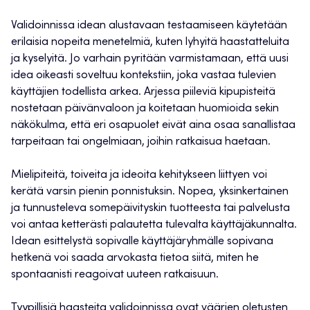
Validoinnissa idean alustavaan testaamiseen käytetään
erilaisia nopeita menetelmiä, kuten lyhyitä haastatteluita
ja kyselyitä. Jo varhain pyritään varmistamaan, että uusi
idea oikeasti soveltuu kontekstiin, joka vastaa tulevien
käyttäjien todellista arkea. Arjessa piileviä kipupisteitä
nostetaan päivänvaloon ja koitetaan huomioida sekin
näkökulma, että eri osapuolet eivät aina osaa sanallistaa
tarpeitaan tai ongelmiaan, joihin ratkaisua haetaan.
Mielipiteitä, toiveita ja ideoita kehitykseen liittyen voi
kerätä varsin pienin ponnistuksin. Nopea, yksinkertainen
ja tunnusteleva somepäivityskin tuotteesta tai palvelusta
voi antaa ketterästi palautetta tulevalta käyttäjäkunnalta.
Idean esittelystä sopivalle käyttäjäryhmälle sopivana
hetkenä voi saada arvokasta tietoa siitä, miten he
spontaanisti reagoivat uuteen ratkaisuun.
Tyypillisiä haasteita validoinnissa ovat väärien oletusten