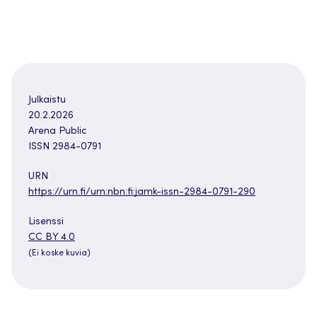
Julkaistu
20.2.2026
Arena Public
ISSN 2984-0791
URN
https://urn.fi/urn:nbn:fi:jamk-issn-2984-0791-290
Lisenssi
Avautuu
CC BY 4.0
uuteen
(Ei koske kuvia)
välilehteen