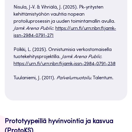
Nisula, J-V. & Vihriälä, J. (2025). Pk-yritysten
kehittämistyöhön vauhtia nopean
protoiluprosessin ja uuden toimintamallin avulla.
Jamk Arena Public.
https://urn.fi/urn:nbn:fi:jamk-
issn-2984-0791-271
Pölkki, L. (2025). Onnistumisia verkostomaisella
tuotekehitysprojektilla.
Jamk Arena Public
.
https://urn.fi/urn:nbn:fi:jamk-issn-2984-0791-238
Tuulaniemi, J. (2011).
Palvelumuotoilu
. Talentum.
Prototyypeillä hyvinvointia ja kasvua
(ProtoKS)