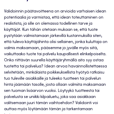
Validoinnin päätavoitteena on arvioida varhaisen idean
potentiaalia ja varmistaa, että idean toteuttaminen on
realistista, ja sille on olemassa todellinen tarve ja
käyttäjät. Kun tähän otetaan mukaan se, että tuote
pystytään valmistamaan järkevillä kustannuksilla siten,
että tuleva käyttäjähinta olisi sellainen, jonka kuluttaja on
valmis maksamaan, pääsemme jo jyvälle myös siitä,
vaikuttaako tuote tai palvelu kaupallisesti elinkelpoiselta.
Onko riittävän suurella käyttäjäryhmällä aito syy ostaa
tuotetta tai palvelua? Idean arvoa havainnollistettaessa
selvitetään, minkälaista poikkeuksellista hyötyä ratkaisu
tuo tuleville asiakkaille ja tuleeko tuotteen tai palvelun
hinta jäämään tasolle, josta ollaan valmiita maksamaan
sen tuoman lisäarvon vuoksi. Löytyykö tuotteesta tai
palvelusta se uniikki kilpailuetu, joka saa asiakkaan
valitsemaan juuri tämän vaihtoehdon? Validointi voi
auttaa myös löytämään tämän ja tarkentamaan