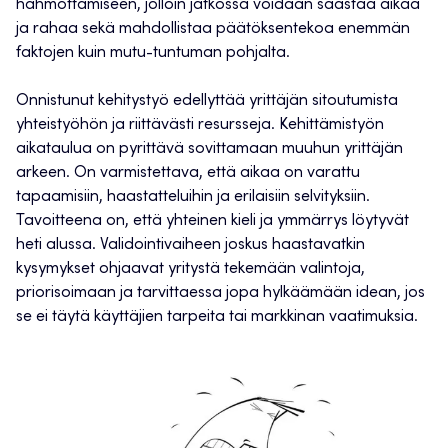
hahmottamiseen, jolloin jatkossa voidaan säästää aikaa
ja rahaa sekä mahdollistaa päätöksentekoa enemmän
faktojen kuin mutu-tuntuman pohjalta.
Onnistunut kehitystyö edellyttää yrittäjän sitoutumista
yhteistyöhön ja riittävästi resursseja. Kehittämistyön
aikataulua on pyrittävä sovittamaan muuhun yrittäjän
arkeen. On varmistettava, että aikaa on varattu
tapaamisiin, haastatteluihin ja erilaisiin selvityksiin.
Tavoitteena on, että yhteinen kieli ja ymmärrys löytyvät
heti alussa. Validointivaiheen joskus haastavatkin
kysymykset ohjaavat yritystä tekemään valintoja,
priorisoimaan ja tarvittaessa jopa hylkäämään idean, jos
se ei täytä käyttäjien tarpeita tai markkinan vaatimuksia.