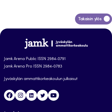
Siirry
Takaisin ylös
takaisin
sivun
alkuun
Jamk
Arena
Jamk Arena Public ISSN 2984-0791
Jamk Arena Pro ISSN 2984-0783
Jyväskylän ammattikorkeakoulun julkaisut
Facebook
Instagram
Linkedin
Twitter
Youtube