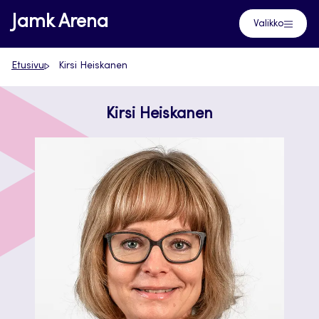
Siirry
Jamk Arena
Valikko
suoraan
sisältöön
Etusivu
Kirsi Heiskanen
Kirsi Heiskanen