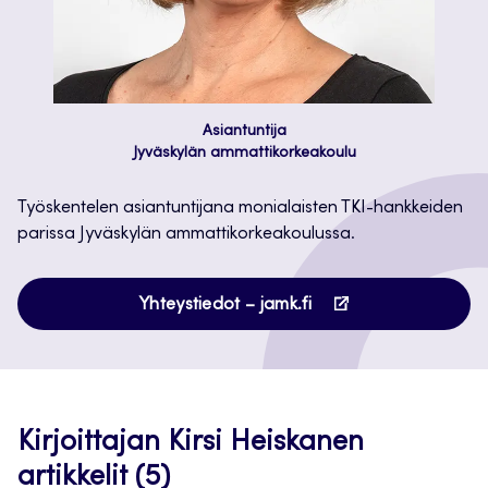
Asiantuntija
Jyväskylän ammattikorkeakoulu
Työskentelen asiantuntijana monialaisten TKI-hankkeiden
parissa Jyväskylän ammattikorkeakoulussa.
Avautuu
Yhteystiedot – jamk.fi
uuteen
välilehteen
Kirjoittajan Kirsi Heiskanen
artikkelit (5)