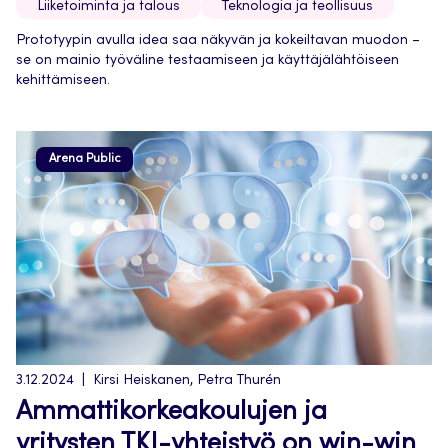
Liiketoiminta ja talous
Teknologia ja teollisuus
Prototyypin avulla idea saa näkyvän ja kokeiltavan muodon –
se on mainio työväline testaamiseen ja käyttäjälähtöiseen
kehittämiseen.
Arena Public
3.12.2024
Kirsi Heiskanen, Petra Thurén
Ammattikorkeakoulujen ja
yritysten TKI-yhteistyö on win-win