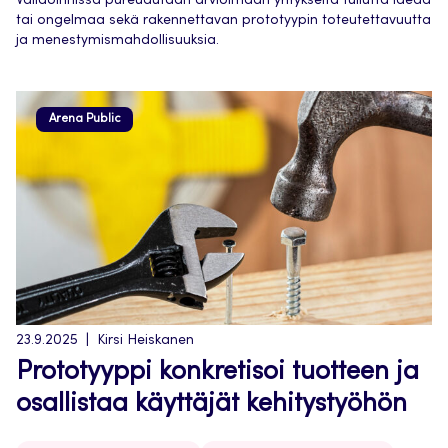
Validoinnissa pureudutaan arvioimaan yritykseltä tullutta ideaa
tai ongelmaa sekä rakennettavan prototyypin toteutettavuutta
ja menestymismahdollisuuksia.
Arena Public
23.9.2025
Kirsi Heiskanen
Prototyyppi konkretisoi tuotteen ja
osallistaa käyttäjät kehitystyöhön