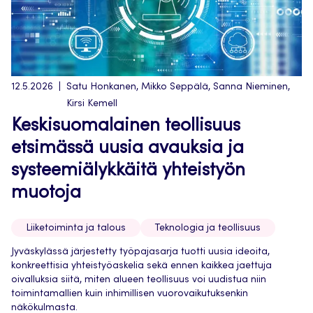
12.5.2026
Satu Honkanen, Mikko Seppälä, Sanna Nieminen,
Kirsi Kemell
Keskisuomalainen teollisuus
etsimässä uusia avauksia ja
systeemiälykkäitä yhteistyön
muotoja
Liiketoiminta ja talous
Teknologia ja teollisuus
Jyväskylässä järjestetty työpajasarja tuotti uusia ideoita,
konkreettisia yhteistyöaskelia sekä ennen kaikkea jaettuja
oivalluksia siitä, miten alueen teollisuus voi uudistua niin
toimintamallien kuin inhimillisen vuorovaikutuksenkin
näkökulmasta.