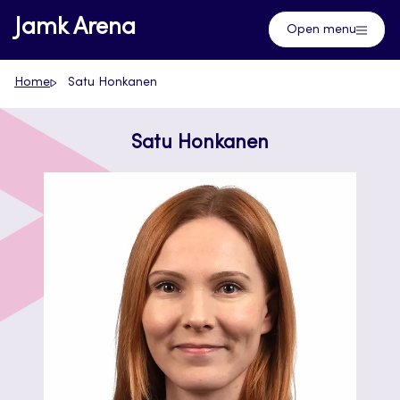
Skip
Jamk Arena
Open menu
to
content
Home
Satu Honkanen
Satu Honkanen