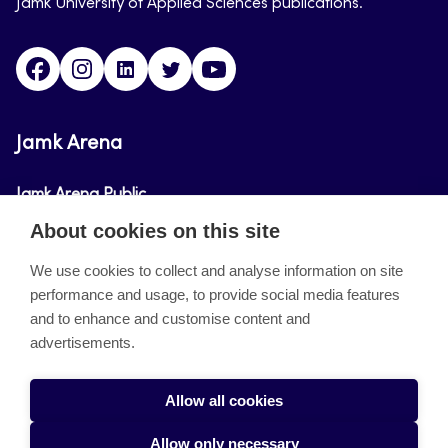
Jamk University of Applied Sciences publications.
Facebook
Instagram
Linkedin
Twitter
Youtube
Jamk Arena
Jamk Arena Public
About cookies on this site
Jamk Arena Pro
We use cookies to collect and analyse information on site
performance and usage, to provide social media features
About the site
and to enhance and customise content and
advertisements.
Accessibility Statement
Privacy Policy
Allow all cookies
Takedown request
Allow only necessary