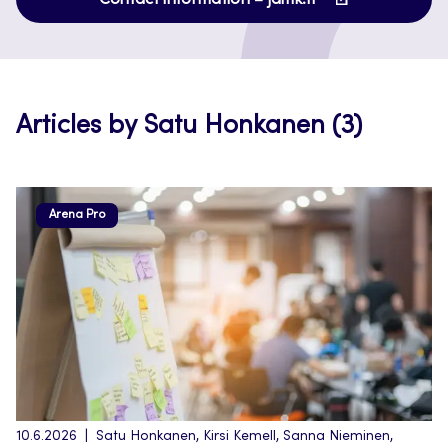
Contact information – jamk.fi
in
a
new
tab
Articles by Satu Honkanen (3)
Arena Pro
10.6.2026
Satu Honkanen, Kirsi Kemell, Sanna Nieminen,