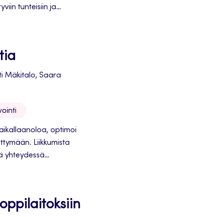
viin tunteisiin ja
o huomioidaan.
tia
ti Mäkitalo, Saara
ointi
aikallaanoloa, optimoi
kittymään. Liikkumista
sä yhteydessä
 oppitunteihin.
 oppilaitoksiin