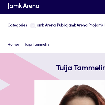
Skip
Jamk Arena
to
content
Categories
Jamk Arena Public
Jamk Arena Pro
Jamk 
Home
Tuija Tammelin
Tuija Tammeli