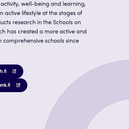
 activity, well-being and learning,
 active lifestyle at the stages of
ducts research in the Schools on
ch has created a more active and
in comprehensive schools since
Opens
h.fi
in
Opens
a
amk.fi
in
new
a
tab
new
tab