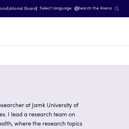
Select language
Search the Arena
ions
Editorial Board
esearcher at Jamk University of
kes. I lead a research team on
health, where the research topics