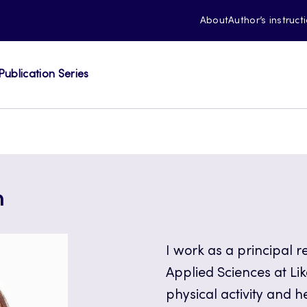
About
Author’s instruct
Publication Series
n
I work as a principal r
Applied Sciences at Li
physical activity and 