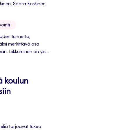
kkinen, Saara Koskinen,
ointi
uden tunnetta,
säksi merkittävä osa
ähän. Liikkuminen on yksi
teisöllisyyttä, fyysistä
tetään yhteisöllisyyttä
ras toimintatapa eri
tä koulun
siin
liä tarjoavat tukea