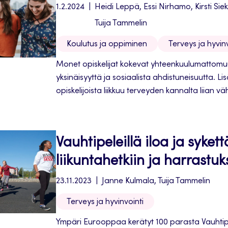
1.2.2024
Heidi Leppä, Essi Nirhamo, Kirsti Sie
Tuija Tammelin
Koulutus ja oppiminen
Terveys ja hyvinv
Monet opiskelijat kokevat yhteenkuulumattomu
yksinäisyyttä ja sosiaalista ahdistuneisuutta. Li
opiskelijoista liikkuu terveyden kannalta liian v
keino tukea opiskelijoiden mielen hyvinvointia, yh
terveyttä ja oppimista. Kun samanaikaisesti edis
ja liikkumista, pitää pohtia tarkasti, mikä on pa
Vauhtipeleillä iloa ja syket
kohderyhmille.
liikuntahetkiin ja harrastuk
23.11.2023
Janne Kulmala, Tuija Tammelin
Terveys ja hyvinvointi
Ympäri Eurooppaa kerätyt 100 parasta Vauhtipe