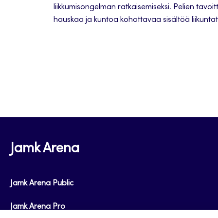
liikkumisongelman ratkaisemiseksi. Pelien tavo
hauskaa ja kuntoa kohottavaa sisältöä liikuntat
hyvin pelit toimivat varmasti missä tahansa liik
välitunnilla tai harrastuksissa. Kaikkien pelien ha
on testattu oppilailla. Vauhtipelit on tuotettu
jonka on mahdollistanut EU:n Erasmus+ -rahoit
Jamk Arena
Jamk Arena Public
Jamk Arena Pro