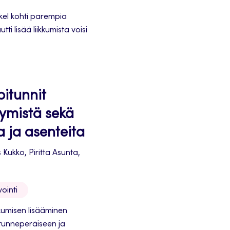
skel kohti parempia
i lisää liikkumista voisi
itunnit
tymistä sekä
a ja asenteita
Kukko, Piritta Asunta,
ointi
kkumisen lisääminen
n tunneperäiseen ja