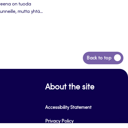
itteena on tuoda
unneille, mutta yhtä
untahetkessä; vaikka
uskuus ja intensiivisyys
 JoyMVPA-hankkeessa,
us.
Back
Back to top
to
top
About the site
Accessibility Statement
Privacy Policy