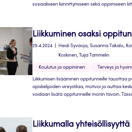
sosiaaliseen kiinnittymiseen sekä oppimiseen liitty
asenteisiin, kun oppijoiden motorinen taitotas
Liikkuminen osaksi oppitun
29.4.2024
Heidi Syväoja, Susanna Takalo, Ka
Koskinen, Tuija Tammelin
Koulutus ja oppiminen
Terveys ja hyvinv
Liikkumisen lisääminen oppitunneille tauottaa p
opiskelijoiden vireystilaa, motivoi ja auttaa kes
voidaan lisätä oppitunneille monin tavoin. Täs
keskitytään muiden oppiaineiden kuin liikunnan
Liikkumalla yhteisöllisyyttä