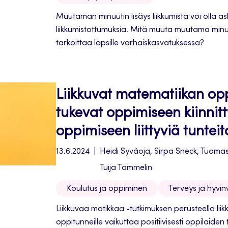
Muutaman minuutin lisäys liikkumista voi olla a
liikkumistottumuksia. Mitä muuta muutama minuutt
tarkoittaa lapsille varhaiskasvatuksessa?
Liikkuvat matematiikan opp
tukevat oppimiseen kiinnit
oppimiseen liittyviä tunteit
13.6.2024
Heidi Syväoja, Sirpa Sneck, Tuomas 
Tuija Tammelin
Koulutus ja oppiminen
Terveys ja hyvinv
Liikkuvaa matikkaa -tutkimuksen perusteella lii
oppitunneille vaikuttaa positiivisesti oppilaide