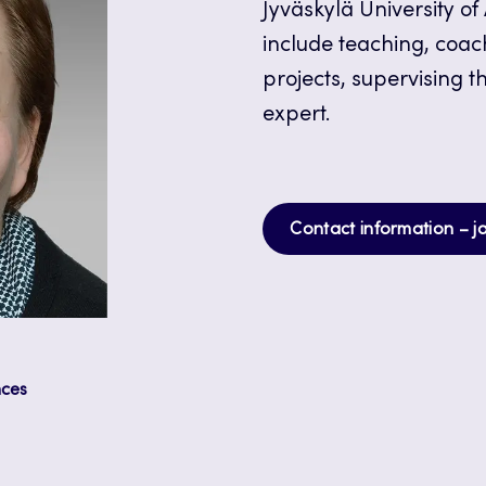
Jyväskylä University of
include teaching, coach
projects, supervising 
expert.
Contact information – j
nces