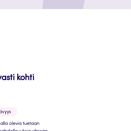
sti kohti
tävyys
alla olevia tuetaan