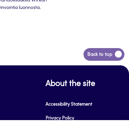
mahdollisuuksia vihreän
nvointia luonnosta.
Back
Back to top
to
top
About the site
Accessibility Statement
Privacy Policy