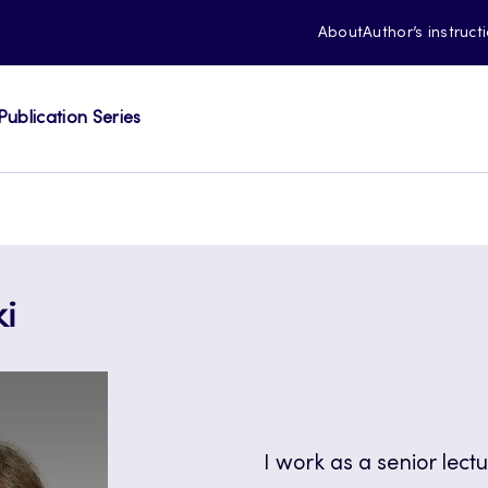
About
Author’s instruct
Publication Series
ki
I work as a senior lectu