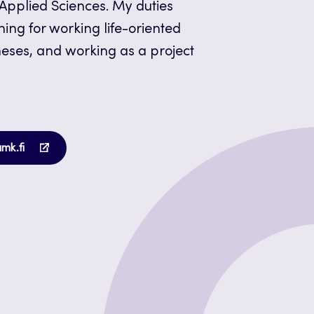
 Applied Sciences. My duties
ing for working life-oriented
theses, and working as a project
Opens
amk.fi
in
a
new
tab