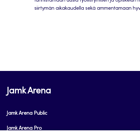
tunnistamaan uusia työllistymisen ja opiskelun 
siirtymän aikakaudella sekä ammentamaan hyvi
Jamk Arena
Jamk Arena Public
Jamk Arena Pro