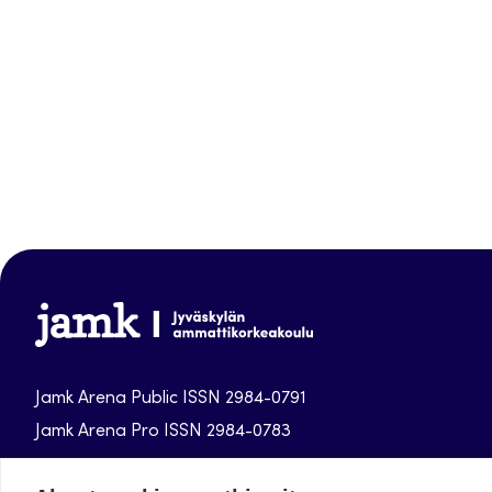
Jamk-
arena
Jamk Arena Public ISSN 2984-0791
Jamk Arena Pro ISSN 2984-0783
Jamk University of Applied Sciences publications.