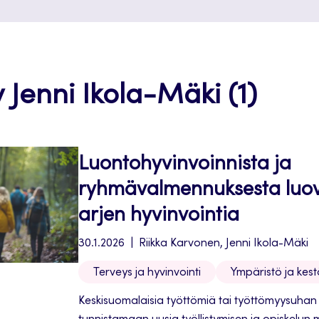
y Jenni Ikola-Mäki (1)
Luontohyvinvoinnista ja
ryhmävalmennuksesta luova
arjen hyvinvointia
30.1.2026
Riikka Karvonen, Jenni Ikola-Mäki
Terveys ja hyvinvointi
Ympäristö ja kes
Keskisuomalaisia työttömiä tai työttömyysuhan 