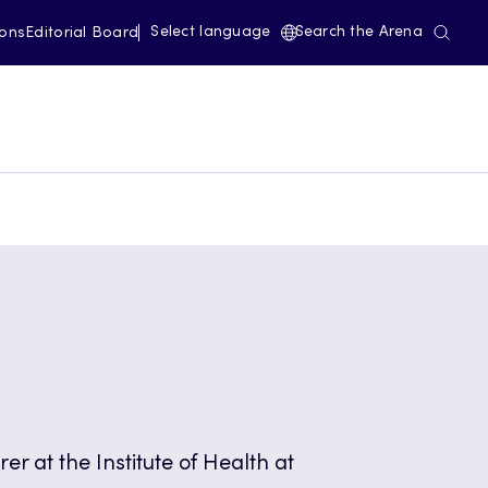
Select language
Search the Arena
ions
Editorial Board
rer at the Institute of Health at