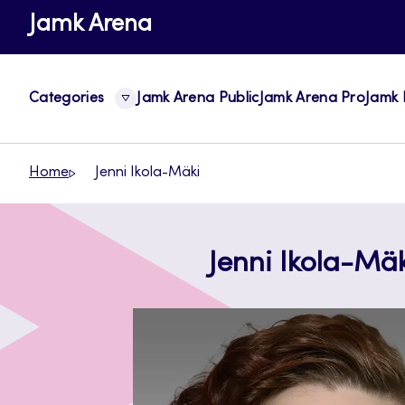
Skip
Jamk Arena
to
content
Categories
Jamk Arena Public
Jamk Arena Pro
Jamk 
Home
Jenni Ikola-Mäki
Jenni Ikola-Mä