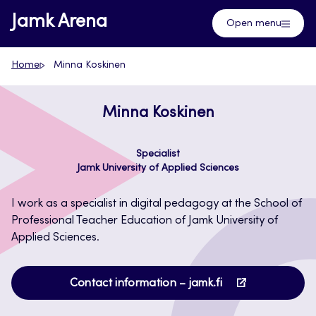
Skip
Jamk Arena
Open menu
to
content
Home
Minna Koskinen
Minna Koskinen
Specialist
Jamk University of Applied Sciences
I work as a specialist in digital pedagogy at the School of
Professional Teacher Education of Jamk University of
Applied Sciences.
Opens
Contact information – jamk.fi
in