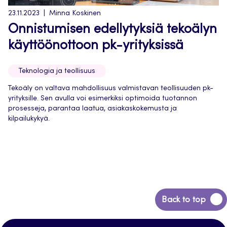
23.11.2023
Minna Koskinen
Onnistumisen edellytyksiä tekoälyn
käyttöönottoon pk-yrityksissä
Teknologia ja teollisuus
Tekoäly on valtava mahdollisuus valmistavan teollisuuden pk-
yrityksille. Sen avulla voi esimerkiksi optimoida tuotannon
prosesseja, parantaa laatua, asiakaskokemusta ja
kilpailukykyä.
Back
Back to top
to
top