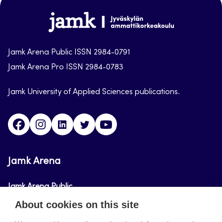
Jamk-
arena
Jamk Arena Public ISSN 2984-0791
Jamk Arena Pro ISSN 2984-0783
Jamk University of Applied Sciences publications.
Facebook
Instagram
Linkedin
Twitter
Youtube
Jamk Arena
Jamk Arena Public
About cookies on this site
Jamk Arena Pro