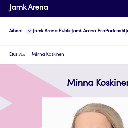
Siirry
Jamk Arena
suoraan
sisältöön
Aiheet
Jamk Arena Public
Jamk Arena Pro
Podcastit
J
Etusivu
Minna Koskinen
Minna Koskine