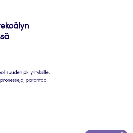
tekoälyn
ssä
lisuuden pk-yrityksille.
n prosesseja, parantaa