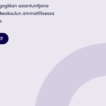
ogiikan asiantuntijana
keakoulun ammatillisessa
a.
autuu
teen
lilehteen