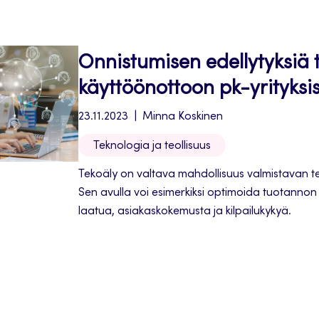
Onnistumisen edellytyksiä 
käyttöönottoon pk-yrityksi
23.11.2023
Minna Koskinen
Teknologia ja teollisuus
Tekoäly on valtava mahdollisuus valmistavan teol
Sen avulla voi esimerkiksi optimoida tuotanno
laatua, asiakaskokemusta ja kilpailukykyä.