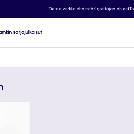
Tietoa verkkolehdestä
Kirjoittajan ohjeet
To
amkin sarjajulkaisut
n