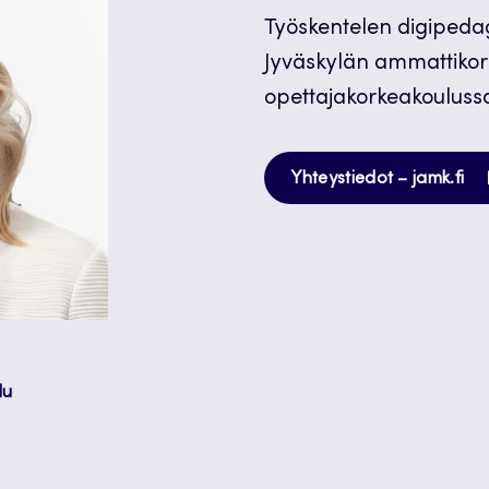
Työskentelen digipedag
Jyväskylän ammattikor
opettajakorkeakouluss
Av
Yhteystiedot – jamk.fi
uu
vä
lu