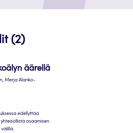
t (2)
oälyn äärellä
n, Merja Alanko-
uksessa edellyttää
yhteisöllistä osaamisen
välillä.