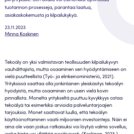
pk-yrityksille. Sen avulla voi esimerkiksi optimoida
tuotannon prosesseja, parantaa laatua,
asiakaskokemusta ja kilpailukykyä.
23.11.2023
Minna Koskinen
Tekoäly on yksi valmistavan teollisuuden kilpailukyvyn
vauhdittajista, mutta osaaminen sen hyödyntämiseen on
vielä puutteellista (Työ- ja elinkeinoministeriö, 2021).
Yrityksissä saattaa olla jonkinlainen yleiskäsitys tekoälyn
hyödyistä, mutta osaaminen on usein vielä kovin
pinnallista. Monelta yritykseltä puuttuu kyvykkyys ostaa
tekoälyä tai esimerkiksi arvioida palveluntarjoajien
tarjouksia. Monet saattavat luulla, että tekoälyn
käyttöönottaminen vaatii miljoonien investointeja. Näin ei
aina ole vaan joskus ratkaisuksi voi löytyä valmis sovellus,