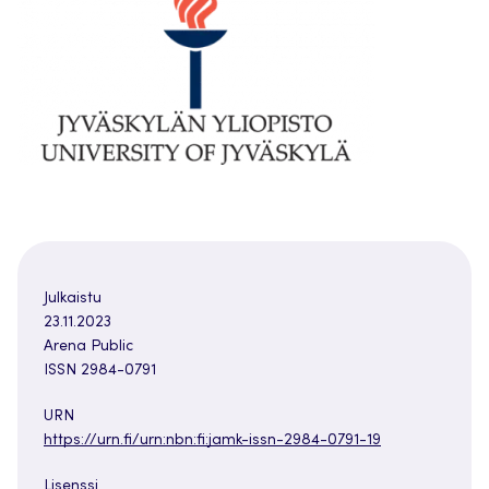
Julkaistu
23.11.2023
Arena Public
ISSN 2984-0791
URN
https://urn.fi/urn:nbn:fi:jamk-issn-2984-0791-19
Lisenssi