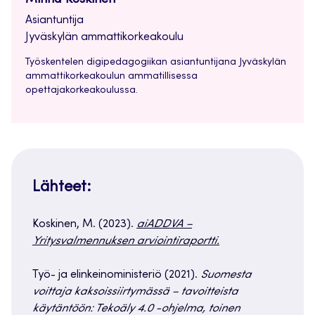
Minna Koskinen
Asiantuntija
Jyväskylän ammattikorkeakoulu
Työskentelen digipedagogiikan asiantuntijana Jyväskylän
ammattikorkeakoulun ammatillisessa
opettajakorkeakoulussa.
Lähteet:
Koskinen, M. (2023).
aiADDVA –
Yritysvalmennuksen arviointiraportti.
Työ- ja elinkeinoministeriö (2021).
Suomesta
voittaja kaksoissiirtymässä – tavoitteista
käytäntöön: Tekoäly 4.0 -ohjelma, toinen