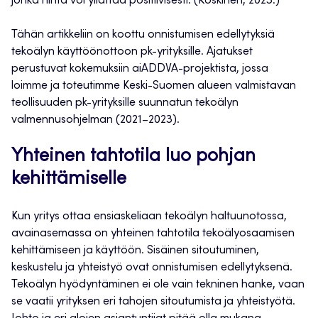
jonka hinta voi yllättää positiivisesti. (Koskinen, 2023.)
Tähän artikkeliin on koottu onnistumisen edellytyksiä
tekoälyn käyttöönottoon pk-yrityksille. Ajatukset
perustuvat kokemuksiin aiADDVA-projektista, jossa
loimme ja toteutimme Keski-Suomen alueen valmistavan
teollisuuden pk-yrityksille suunnatun tekoälyn
valmennusohjelman (2021–2023).
Yhteinen tahtotila luo pohjan
kehittämiselle
Kun yritys ottaa ensiaskeliaan tekoälyn haltuunotossa,
avainasemassa on yhteinen tahtotila tekoälyosaamisen
kehittämiseen ja käyttöön. Sisäinen sitoutuminen,
keskustelu ja yhteistyö ovat onnistumisen edellytyksenä.
Tekoälyn hyödyntäminen ei ole vain tekninen hanke, vaan
se vaatii yrityksen eri tahojen sitoutumista ja yhteistyötä.