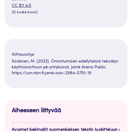
Avautuu
CC BY 4.0
uuteen
(Ei koske kuvia)
välilehteen
Viittausohje
Koskinen, M. (2023). Onnistumisen edellytyksiä tekoälyn
käyttöönottoon pk-yrityksissä. Jamk Arena Public.
https://urn:nbn:fi:jamk-issn-2984-0791-19
Aiheeseen liittyvää
Avoimet kielimallit suomenkielisen tekstin luokitteluun