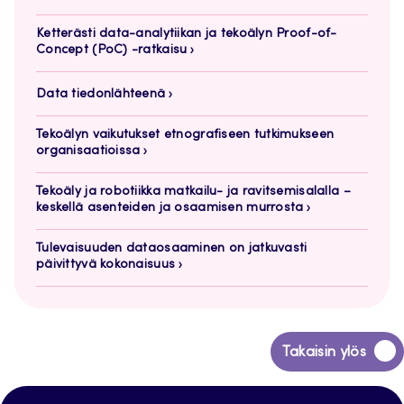
Ketterästi data-analytiikan ja tekoälyn Proof-of-
Concept (PoC) -ratkaisu
Data tiedonlähteenä
Tekoälyn vaikutukset etnografiseen tutkimukseen
organisaatioissa
Tekoäly ja robotiikka matkailu- ja ravitsemisalalla –
keskellä asenteiden ja osaamisen murrosta
Tulevaisuuden dataosaaminen on jatkuvasti
päivittyvä kokonaisuus
Siirry
Takaisin ylös
takaisin
sivun