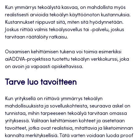
Kun ymmärrys tekoälystä kasvaa, on mahdollista myös
realistisesti arvioida tekoälyn käyttöönoton kustannuksia.
Kustannukset riippuvat siitä, miten sitä hyödynnetään.
Joskus riittää valmis tekoälysovellus tai -palvelu, joskus
tarvitaan räätälöity ratkaisu.
Osaamisen kehittämisen tukena voi toimia esimerkiksi
aiADDVA-projektissa tuotettu tekoälyn verkkokurssi, joka
on avoin ja vapaasti opiskeltavissa.
Tarve luo tavoitteen
Kun yrityksellä on riittävä ymmärrys tekoälyn
mahdollisuuksista ja sovelluskohteista, seuraava askel on
tunnistaa, mihin tarpeeseen tekoälyä tarvitaan omassa
yrityksessä. Valitaan kehittämisen kohteet ja asetetaan
tavoitteet, jotka ovat realistisia, mitattavia ja liiketoiminnan
kannalta merkityksellisiä. Tätä varten voidaan luoda proof