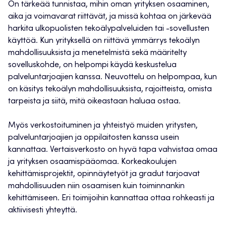
On tärkeää tunnistaa, mihin oman yrityksen osaaminen,
aika ja voimavarat riittävät, ja missä kohtaa on järkevää
harkita ulkopuolisten tekoälypalveluiden tai -sovellusten
käyttöä. Kun yrityksellä on riittävä ymmärrys tekoälyn
mahdollisuuksista ja menetelmistä sekä määritelty
sovelluskohde, on helpompi käydä keskustelua
palveluntarjoajien kanssa. Neuvottelu on helpompaa, kun
on käsitys tekoälyn mahdollisuuksista, rajoitteista, omista
tarpeista ja siitä, mitä oikeastaan haluaa ostaa.
Myös verkostoituminen ja yhteistyö muiden yritysten,
palveluntarjoajien ja oppilaitosten kanssa usein
kannattaa. Vertaisverkosto on hyvä tapa vahvistaa omaa
ja yrityksen osaamispääomaa. Korkeakoulujen
kehittämisprojektit, opinnäytetyöt ja gradut tarjoavat
mahdollisuuden niin osaamisen kuin toiminnankin
kehittämiseen. Eri toimijoihin kannattaa ottaa rohkeasti ja
aktiivisesti yhteyttä.