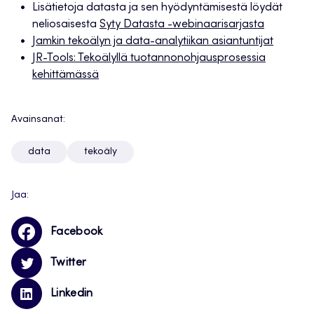
Lisätietoja datasta ja sen hyödyntämisestä löydät
neliosaisesta
Syty Datasta -webinaarisarjasta
J
amkin tekoälyn ja data-analytiikan asiantuntijat
JR-Tools: Tekoälyllä tuotannonohjausprosessia
kehittämässä
Avainsanat:
data
tekoäly
Jaa:
Facebook
Twitter
Linkedin