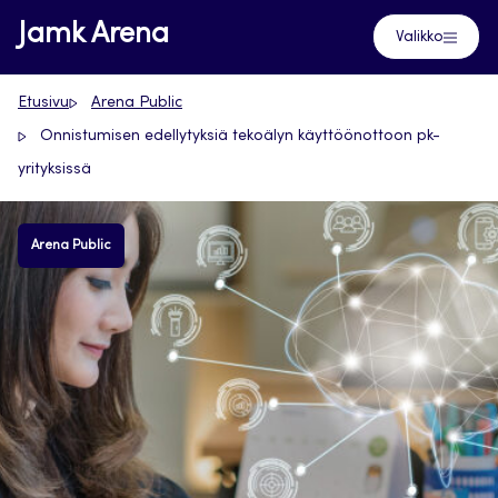
Siirry
Jamk Arena
Valikko
suoraan
sisältöön
Etusivu
Arena Public
Onnistumisen edellytyksiä tekoälyn käyttöönottoon pk-
yrityksissä
Arena Public