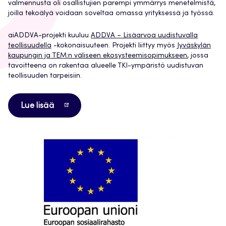
valmennusta oli osallistujien parempi ymmärrys menetelmistä,
joilla tekoälyä voidaan soveltaa omassa yrityksessä ja työssä.
aiADDVA-projekti kuuluu
ADDVA – Lisäarvoa uudistuvalla
teollisuudella
-kokonaisuuteen. Projekti liittyy myös
Jyväskylän
kaupungin ja TEM:n väliseen ekosysteemisopimukseen
, jossa
tavoitteena on rakentaa alueelle TKI-ympäristö uudistuvan
teollisuuden tarpeisiin.
Avautuu
Lue lisää
uuteen
välilehteen