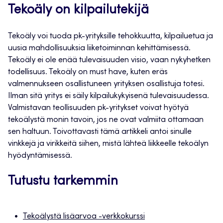
Tekoäly on kilpailutekijä
Tekoäly voi tuoda pk-yrityksille tehokkuutta, kilpailuetua ja
uusia mahdollisuuksia liiketoiminnan kehittämisessä.
Tekoäly ei ole enää tulevaisuuden visio, vaan nykyhetken
todellisuus. Tekoäly on must have, kuten eräs
valmennukseen osallistuneen yrityksen osallistuja totesi.
Ilman sitä yritys ei säily kilpailukykyisenä tulevaisuudessa.
Valmistavan teollisuuden pk-yritykset voivat hyötyä
tekoälystä monin tavoin, jos ne ovat valmiita ottamaan
sen haltuun. Toivottavasti tämä artikkeli antoi sinulle
vinkkejä ja virikkeitä siihen, mistä lähteä liikkeelle tekoälyn
hyödyntämisessä.
Tutustu tarkemmin
Tekoälystä lisäarvoa -verkkokurssi