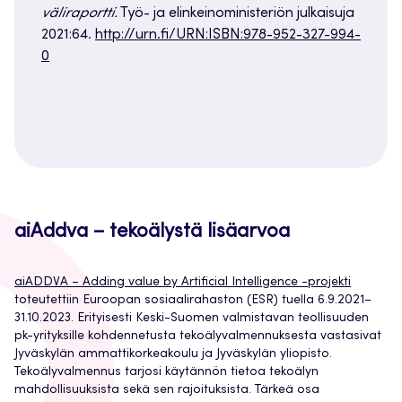
väliraportti.
Työ- ja elinkeinoministeriön julkaisuja
2021:64.
http://urn.fi/URN:ISBN:978-952-327-994-
0
aiAddva – tekoälystä lisäarvoa
aiADDVA – Adding value by Artificial Intelligence -projekti
toteutettiin Euroopan sosiaalirahaston (ESR) tuella 6.9.2021–
31.10.2023. Erityisesti Keski-Suomen valmistavan teollisuuden
pk-yrityksille kohdennetusta tekoälyvalmennuksesta vastasivat
Jyväskylän ammattikorkeakoulu ja Jyväskylän yliopisto.
Tekoälyvalmennus tarjosi käytännön tietoa tekoälyn
mahdollisuuksista sekä sen rajoituksista. Tärkeä osa