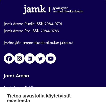
alkuun
Jamk
Arena
Jamk Arena Public ISSN 2984-0791
Jamk Arena Pro ISSN 2984-0783
Jyväskylän ammattikorkeakoulun julkaisut
Facebook
Instagram
Linkedin
Twitter
Youtube
Jamk Arena
Jamk Arena Public
Tietoa sivustolla käytetyistä
Jamk Arena Pro
evästeistä