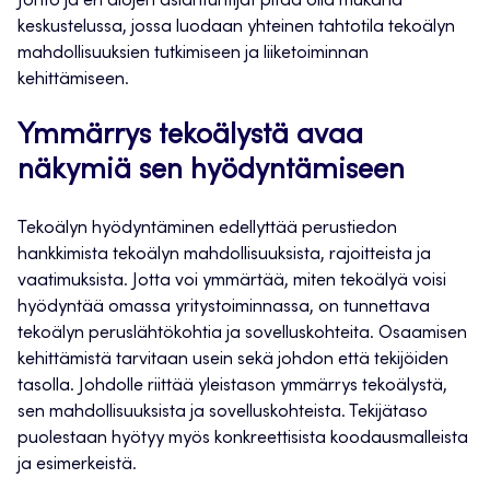
Johto ja eri alojen asiantuntijat pitää olla mukana
keskustelussa, jossa luodaan yhteinen tahtotila tekoälyn
mahdollisuuksien tutkimiseen ja liiketoiminnan
kehittämiseen.
Ymmärrys tekoälystä avaa
näkymiä sen hyödyntämiseen
Tekoälyn hyödyntäminen edellyttää perustiedon
hankkimista tekoälyn mahdollisuuksista, rajoitteista ja
vaatimuksista. Jotta voi ymmärtää, miten tekoälyä voisi
hyödyntää omassa yritystoiminnassa, on tunnettava
tekoälyn peruslähtökohtia ja sovelluskohteita. Osaamisen
kehittämistä tarvitaan usein sekä johdon että tekijöiden
tasolla. Johdolle riittää yleistason ymmärrys tekoälystä,
sen mahdollisuuksista ja sovelluskohteista. Tekijätaso
puolestaan hyötyy myös konkreettisista koodausmalleista
ja esimerkeistä.