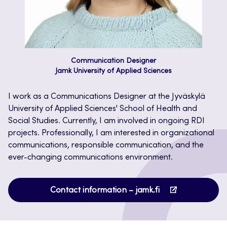
Communication Designer
Jamk University of Applied Sciences
I work as a Communications Designer at the Jyväskylä
University of Applied Sciences' School of Health and
Social Studies. Currently, I am involved in ongoing RDI
projects. Professionally, I am interested in organizational
communications, responsible communication, and the
ever-changing communications environment.
Opens
Contact information – jamk.fi
in
a
new