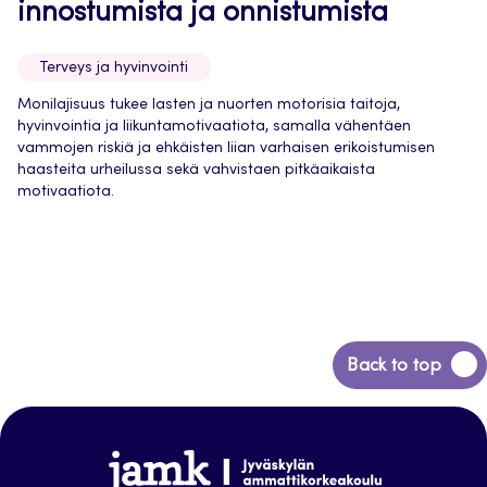
innostumista ja onnistumista
Terveys ja hyvinvointi
Monilajisuus tukee lasten ja nuorten motorisia taitoja,
hyvinvointia ja liikuntamotivaatiota, samalla vähentäen
vammojen riskiä ja ehkäisten liian varhaisen erikoistumisen
haasteita urheilussa sekä vahvistaen pitkäaikaista
motivaatiota.
Back
Back to top
to
top
Jamk-