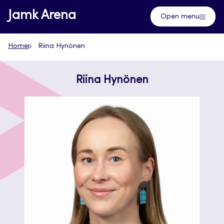
Skip
Jamk Arena
Open menu
to
content
Home
Riina Hynönen
Riina Hynönen