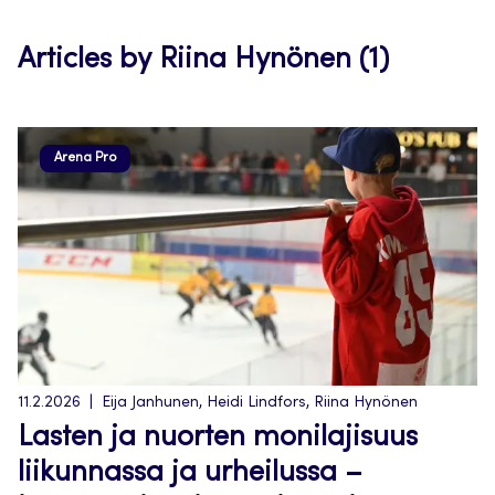
tab
Articles by Riina Hynönen (1)
Arena Pro
11.2.2026
Eija Janhunen, Heidi Lindfors, Riina Hynönen
Lasten ja nuorten monilajisuus
liikunnassa ja urheilussa –