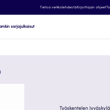
Tietoa verkkolehdestä
Kirjoittajan ohjeet
To
amkin sarjajulkaisut
n
Työskentelen Jyväskyl