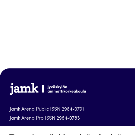
Jamk
Arena
Jamk Arena Public ISSN 2984-0791
Jamk Arena Pro ISSN 2984-0783
Jyväskylän ammattikorkeakoulun julkaisut