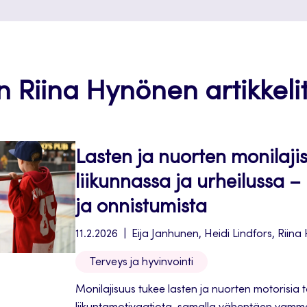
an Riina Hynönen artikkelit
Lasten ja nuorten monilaji
liikunnassa ja urheilussa –
ja onnistumista
11.2.2026
Eija Janhunen, Heidi Lindfors, Riin
Terveys ja hyvinvointi
Monilajisuus tukee lasten ja nuorten motorisia ta