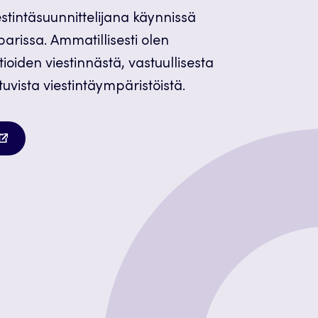
estintäsuunnittelijana käynnissä
parissa. Ammatillisesti olen
ioiden viestinnästä, vastuullisesta
uvista viestintäympäristöistä.
autuu
teen
lilehteen