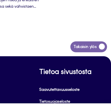
en riskiä ja ehkäisten
ussa sekä vahvistaen
Siirry
Takaisin ylös
takaisin
sivun
alkuun
Tietoa sivustosta
Saavutettavuusseloste
Tietosuojaseloste