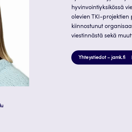
hyvinvointiyksikössä vi
olevien TKI-projektien 
kiinnostunut organisaat
viestinnästä sekä muutt
Av
Yhteystiedot – jamk.fi
uu
vä
lu