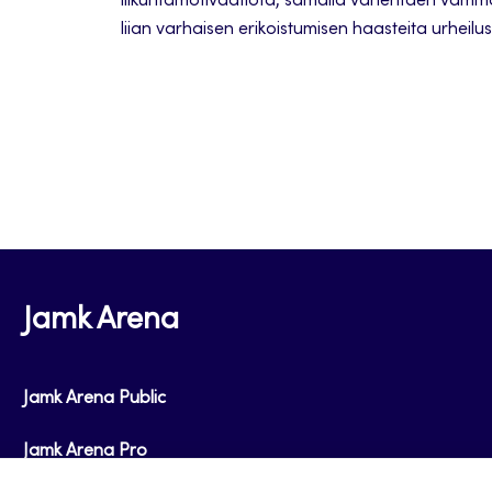
liikuntamotivaatiota, samalla vähentäen vammoj
liian varhaisen erikoistumisen haasteita urheil
pitkäaikaista motivaatiota.
Jamk Arena
Jamk Arena Public
Jamk Arena Pro