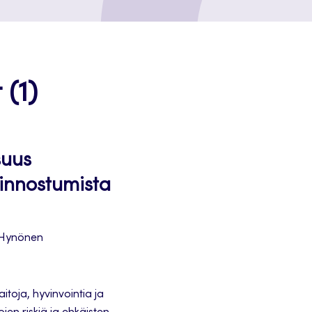
 (1)
suus
 innostumista
a Hynönen
itoja, hyvinvointia ja