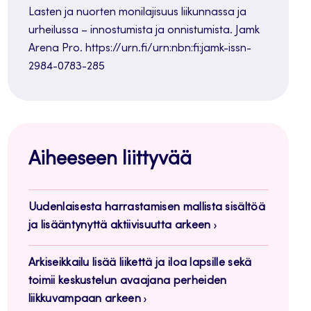
Lasten ja nuorten monilajisuus liikunnassa ja
urheilussa – innostumista ja onnistumista. Jamk
Arena Pro. https://urn.fi/urn:nbn:fi:jamk-issn-
2984-0783-285
Aiheeseen liittyvää
Uudenlaisesta harrastamisen mallista sisältöä
ja lisääntynyttä aktiivisuutta arkeen
Arkiseikkailu lisää liikettä ja iloa lapsille sekä
toimii keskustelun avaajana perheiden
liikkuvampaan arkeen