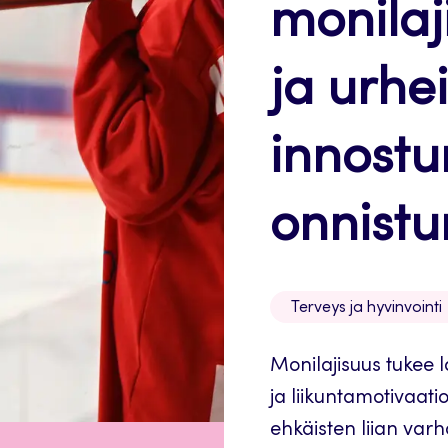
monilaj
ja urhe
innostu
onnistu
Terveys ja hyvinvointi
Monilajisuus tukee l
ja liikuntamotivaat
ehkäisten liian varh