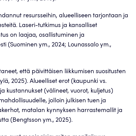
annut resursseihin, alueelliseen tarjontaan ja
steitä. Laseri-tutkimus ja kansalliset
stus on laajaa, osallistuminen ja
sti (Suominen ym., 2024; Lounassalo ym.,
taneet, että päivittäisen liikkumisen suositusten
, 2025). Alueelliset erot (kaupunki vs.
 kustannukset (välineet, vuorot, kuljetus)
ahdollisuudelle, jolloin julkisen tuen ja
ntakerhot, matalan kynnyksen harrastemallit ja
utta (Bengtsson ym., 2025).