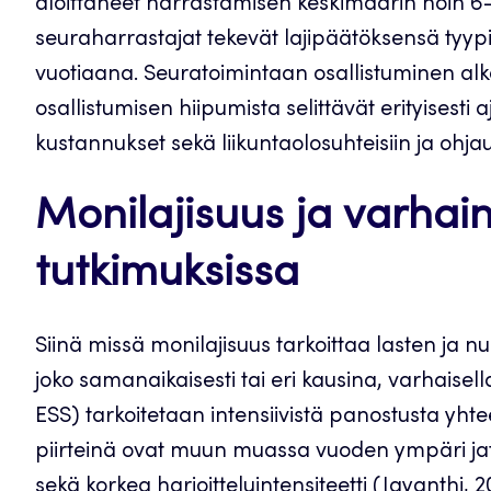
aloittaneet harrastamisen keskimäärin noin 6-v
seuraharrastajat tekevät lajipäätöksensä tyypil
vuotiaana. Seuratoimintaan osallistuminen alk
osallistumisen hiipumista selittävät erityises
kustannukset sekä liikuntaolosuhteisiin ja ohjau
Monilajisuus ja varhain
tutkimuksissa
Siinä missä monilajisuus tarkoittaa lasten ja nuo
joko samanaikaisesti tai eri kausina, varhaisella
ESS) tarkoitetaan intensiivistä panostusta yhte
piirteinä ovat muun muassa vuoden ympäri jat
sekä korkea harjoitteluintensiteetti (Jayanthi, 