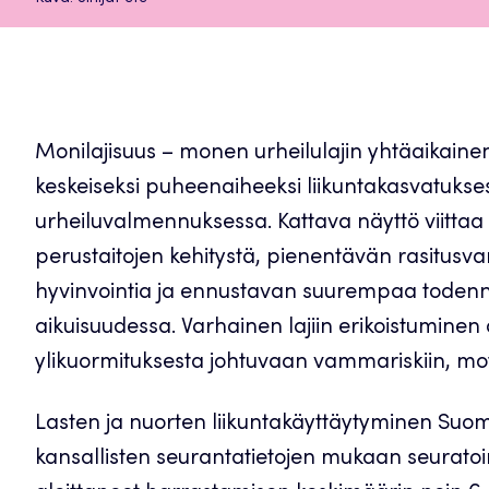
Monilajisuus – monen urheilulajin yhtäaikain
keskeiseksi puheenaiheeksi liikuntakasvatukse
urheiluvalmennuksessa. Kattava näyttö viittaa
perustaitojen kehitystä, pienentävän rasitusv
hyvinvointia ja ennustavan suurempaa todennäkö
aikuisuudessa. Varhainen lajiin erikoistumine
ylikuormituksesta johtuvaan vammariskiin, mot
Lasten ja nuorten liikuntakäyttäytyminen Suo
kansallisten seurantatietojen mukaan seuratoi