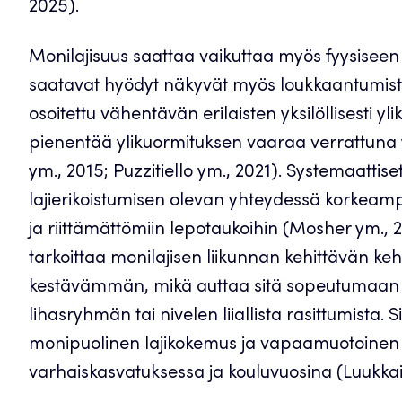
2025).
Monilajisuus saattaa vaikuttaa myös fyysiseen t
saatavat hyödyt näkyvät myös loukkaantumiste
osoitettu vähentävän erilaisten yksilöllisesti yl
pienentää ylikuormituksen vaaraa verrattuna 
ym., 2015; Puzzitiello ym., 2021). Systemaattis
lajierikoistumisen olevan yhteydessä korkeam
ja riittämättömiin lepotaukoihin (Mosher ym.,
tarkoittaa monilajisen liikunnan kehittävän ke
kestävämmän, mikä auttaa sitä sopeutumaan eri
lihasryhmän tai nivelen liiallista rasittumista. S
monipuolinen lajikokemus ja vapaamuotoinen ulk
varhaiskasvatuksessa ja kouluvuosina (Luukka