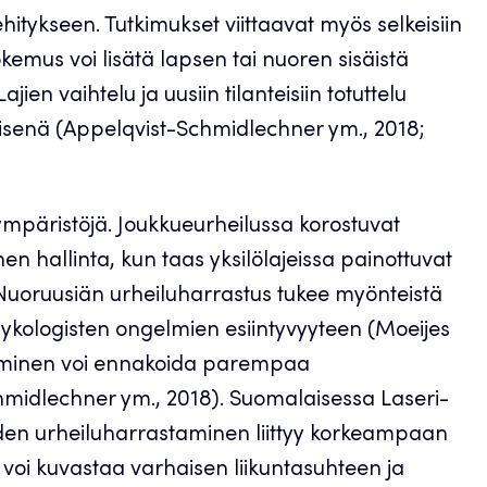
hitykseen. Tutkimukset viittaavat myös selkeisiin
okemus voi lisätä lapsen tai nuoren sisäistä
ien vaihtelu ja uusiin tilanteisiin totuttelu
llisenä (Appelqvist-Schmidlechner ym., 2018;
misympäristöjä. Joukkueurheilussa korostuvat
nen hallinta, kun taas yksilölajeissa painottuvat
. Nuoruusiän urheiluharrastus tukee myönteistä
psykologisten ongelmien esiintyvyyteen (Moeijes
staminen voi ennakoida parempaa
hmidlechner ym., 2018). Suomalaisessa Laseri-
uden urheiluharrastaminen liittyy korkeampaan
ä voi kuvastaa varhaisen liikuntasuhteen ja