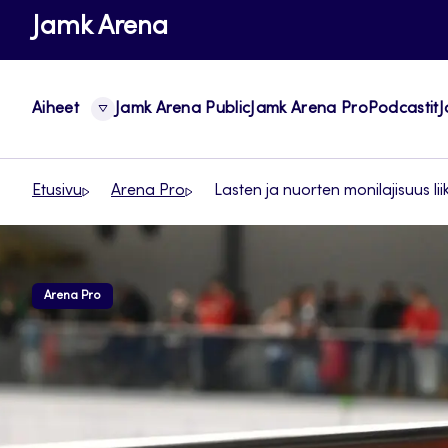
Siirry
Jamk Arena
suoraan
sisältöön
Aiheet
Jamk Arena Public
Jamk Arena Pro
Podcastit
J
Etusivu
Arena Pro
Lasten ja nuorten monilajisuus li
Arena Pro