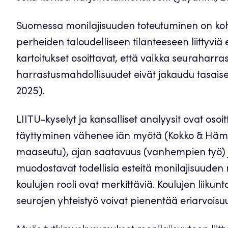
Suomessa monilajisuuden toteutuminen on kohd
perheiden taloudelliseen tilanteeseen liittyviä e
kartoitukset osoittavat, että vaikka seuraharra
harrastusmahdollisuudet eivät jakaudu tasaise
2025).
LIITU-kyselyt ja kansalliset analyysit ovat osoit
täyttyminen vähenee iän myötä (Kokko & Hämylä
maaseutu), ajan saatavuus (vanhempien työ) ja
muodostavat todellisia esteitä monilajisuuden m
koulujen rooli ovat merkittäviä. Koulujen liiku
seurojen yhteistyö voivat pienentää eriarvoisu