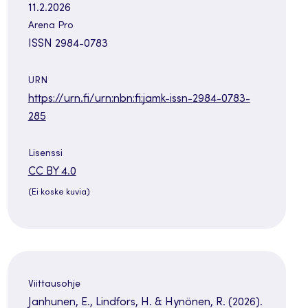
11.2.2026
Arena Pro
ISSN 2984-0783
URN
https://urn.fi/urn:nbn:fi:jamk-issn-2984-0783-
285
Lisenssi
Avautuu
CC BY 4.0
uuteen
(Ei koske kuvia)
välilehteen
Viittausohje
Janhunen, E., Lindfors, H. & Hynönen, R. (2026).