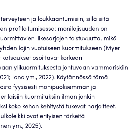
erveyteen ja loukkaantumisiin, sillä siitä
n profiloitumisessa: monilajisuuden on
ikuormittavien liikesarjojen toistuvuutta, mikä
yhden lajin vuotuiseen kuormitukseen (Myer
et katsaukset osoittavat korkean
paan ylikuormituksesta johtuvaan vammariskiin
 2021; Iona ym., 2022). Käytännössä tämä
hosta fyysisesti monipuolisemman ja
laisiin kuormituksiin ilman jonkin
iksi koko kehon kehitystä tukevat harjoitteet,
oleikki ovat erityisen tärkeitä
inen ym., 2025).