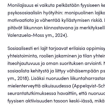
Monilajisuus ei vaikuta pelkästään fyysiseen ke
psykososiaalisiin hyötyihin: monipuolinen lajik
motivaatiota ja vähentää kyllästymisen riskiä. Laj
pitävät liikunnan kiinnostavana ja merkitykse
Valenzuela-Moss ym., 2024).
Sosiaalisesti eri lajit tarjoavat erilaisia oppi
yhteistoiminta, roolien jakaminen ja tilan yhtei
itseohjautuvuus ja oman suorituksen arviointi
sosiaalista kehitystä ja liittyy vähäisempään 
ym., 2018). Lisäksi nuoruuden liikuntaharra
mielenterveyttä aikuisuudessa (Appelqvist-Sc
seurantatutkimuksessa havaittiin, että nuoru
fyysisen aktiivisuuden tasoon keski-iässä, mik