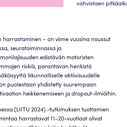
vahvistaen pitkäaika
en harrastaminen – on viime vuosina noussut
ssa, seuratoiminnassa ja
 monilajisuuden edistävän motoristen
ammojen riskiä, parantavan henkistä
isyyttä liikunnalliselle aktiivisuudelle
n on puolestaan yhdistetty suurempaan
ivaation heikkenemiseen ja dropout-ilmiöihin.
messa (LIITU 2024) -tutkimuksen tuottamien
mintaa harrastavat 11–20-vuotiaat olivat