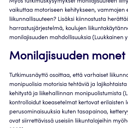
Myös tutkimuskysymykset monilajisuuteen liitt
vaikuttaa motoriseen kehitykseen, vammojen es
liikunnallisuuteen? Lisäksi kiinnostusta herät
harrastusjärjestelmä, koulujen liikuntakäytän
monilajisuuden mahdollisuuksia (Luukkainen y
Monilajisuuden monet 
Tutkimusnäyttö osoittaa, että varhaiset liikunna
monipuolisia motorisia tehtäviä ja lajikohtais
kehitystä ja liikehallinnan monipuolistumista (L
kontrolloidut koeasetelmat kertovat erilaisten 
perusominaisuuksia kuten tasapainoa, ketteryyt
ovat siirrettävissä useisiin liikuntalajeihin 