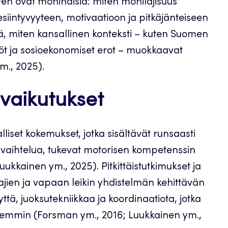
yen ovat moninaisia: miten monilajisuus
iintyvyyteen, motivaatioon ja pitkäjänteiseen
tää, miten kansallinen konteksti – kuten Suomen
nöt ja sosioekonomiset erot – muokkaavat
m., 2025).
vaikutukset
lliset kokemukset, jotka sisältävät runsaasti
ta vaihtelua, tukevat motorisen kompetenssin
uukkainen ym., 2025). Pitkittäistutkimukset ja
lajien ja vapaan leikin yhdistelmän kehittävän
tä, juoksutekniikkaa ja koordinaatiota, jotka
myöhemmin (Forsman ym., 2016; Luukkainen ym.,