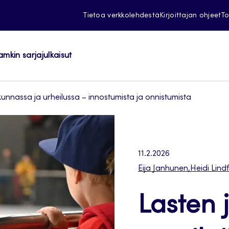
Tietoa verkkolehdestä
Kirjoittajan ohjeet
To
amkin sarjajulkaisut
ikunnassa ja urheilussa – innostumista ja onnistumista
11.2.2026
Eija Janhunen
,
Heidi Lind
Lasten 