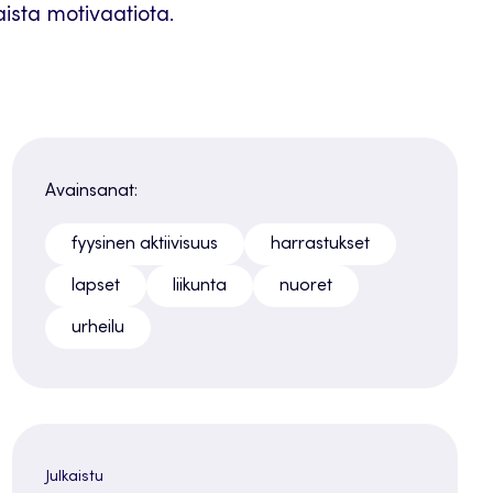
ista motivaatiota.
Avainsanat:
fyysinen aktiivisuus
harrastukset
lapset
liikunta
nuoret
urheilu
Julkaistu