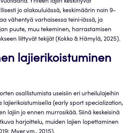
uotiaana. Yhteen lajiin keskittyvät
lisesti jo alakouluiässä, keskimäärin noin 9-
aa vähentyä varhaisessa teini‑iässä, ja
ti ajan puute, muu tekeminen, harrastamisen
kseen liittyvät tekijät (Kokko & Hämylä, 2025).
en lajierikoistuminen
rten osallistumista useisiin eri urheilulajeihin
 lajierikoistumisella (early sport specialization,
en lajiin jo ennen murrosikää. Siinä keskeisinä
kuva harjoittelu, muiden lajien lopettaminen
2019; Myer ym., 2015).