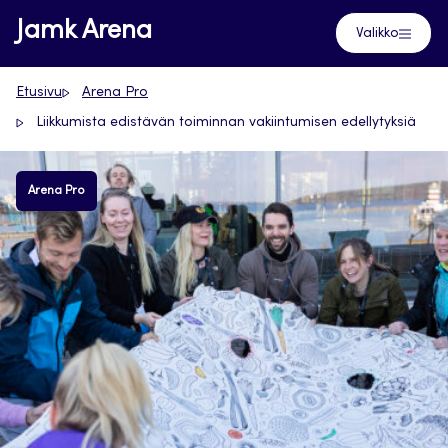
Siirry
Jamk Arena
Valikko
suoraan
sisältöön
Etusivu
Arena Pro
Liikkumista edistävän toiminnan vakiintumisen edellytyksiä
Arena Pro