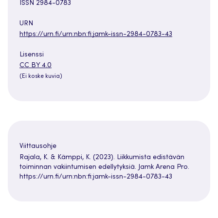
ISSN 2984-0783
URN
https://urn.fi/urn:nbn:fi:jamk-issn-2984-0783-43
Lisenssi
Avautuu
CC BY 4.0
uuteen
(Ei koske kuvia)
välilehteen
Viittausohje
Rajala, K. & Kämppi, K. (2023). Liikkumista edistävän
toiminnan vakiintumisen edellytyksiä. Jamk Arena Pro.
https://urn.fi/urn:nbn:fi:jamk-issn-2984-0783-43