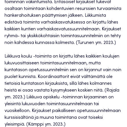
toiminnan vakiintumista. Eritasoiset kirjaukset tukevat
osaltaan toimintaan kohdentuvien resurssien turvaamista
hankerahoituksen päättymisen jälkeen. Liikkumista
edistävä toiminta varhaiskasvatuksessa on kirjattu lähes
kaikkien kuntien varhaiskasvatussuunnitelmaan. Kirjaukset
ryhmä- tai yksikkökohtaisiin toimintasuunnitelmiin on tehty
noin kahdessa kunnassa kolmesta. (Turunen ym. 2023.)
Liikkuva koulu -toiminta on kirjattu lähes kaikkien koulujen
lukuvuosittaiseen toimintasuunnitelmaan, mutta
kuntatason opetussuunnitelmiin sen on kirjannut vain noin
puolet kunnista. Koordinaattorit eivät välttämättä ole
tietoisia kuntatason kirjauksista, sillä lähes kolmannes
heistä ei osaa vastata kysymykseen koskien niitä. (Rajala
ym. 2023.) Liikkuva opiskelu -toiminnan kirjaaminen on
yleisintä lukuvuoden toimintasuunnitelmaan tai
vuosikelloon. Kirjaukset paikalliseen opetussuunnitelmaan
kurssisisältönä ja muuna toimintana ovat toiseksi
yleisimpiä. (Kämppi ym. 2023.)