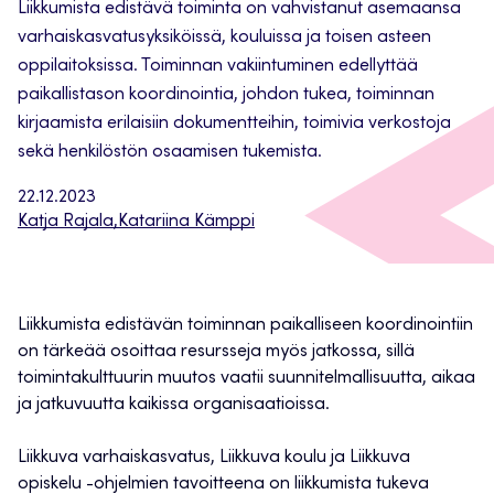
Liikkumista edistävä toiminta on vahvistanut asemaansa
varhaiskasvatusyksiköissä, kouluissa ja toisen asteen
oppilaitoksissa. Toiminnan vakiintuminen edellyttää
paikallistason koordinointia, johdon tukea, toiminnan
kirjaamista erilaisiin dokumentteihin, toimivia verkostoja
sekä henkilöstön osaamisen tukemista.
22.12.2023
Katja Rajala
,
Katariina Kämppi
Liikkumista edistävän toiminnan paikalliseen koordinointiin
on tärkeää osoittaa resursseja myös jatkossa, sillä
toimintakulttuurin muutos vaatii suunnitelmallisuutta, aikaa
ja jatkuvuutta kaikissa organisaatioissa.
Liikkuva varhaiskasvatus, Liikkuva koulu ja Liikkuva
opiskelu -ohjelmien tavoitteena on liikkumista tukeva