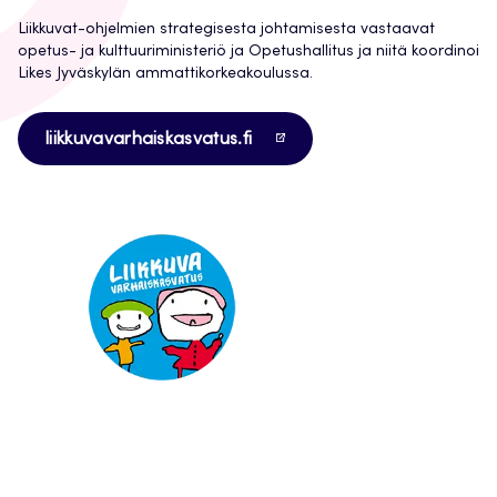
Liikkuvat-ohjelmien strategisesta johtamisesta vastaavat
opetus- ja kulttuuriministeriö ja Opetushallitus ja niitä koordinoi
Likes Jyväskylän ammattikorkeakoulussa.
Avautuu
liikkuvavarhaiskasvatus.fi
uuteen
välilehteen