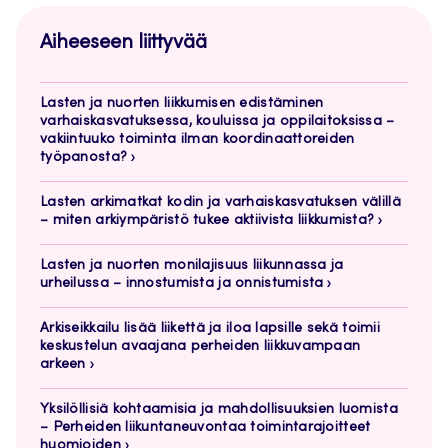
Aiheeseen liittyvää
Lasten ja nuorten liikkumisen edistäminen
varhaiskasvatuksessa, kouluissa ja oppilaitoksissa –
vakiintuuko toiminta ilman koordinaattoreiden
työpanosta?
Lasten arkimatkat kodin ja varhaiskasvatuksen välillä
– miten arkiympäristö tukee aktiivista liikkumista?
Lasten ja nuorten monilajisuus liikunnassa ja
urheilussa – innostumista ja onnistumista
Arkiseikkailu lisää liikettä ja iloa lapsille sekä toimii
keskustelun avaajana perheiden liikkuvampaan
arkeen
Yksilöllisiä kohtaamisia ja mahdollisuuksien luomista
– Perheiden liikuntaneuvontaa toimintarajoitteet
huomioiden