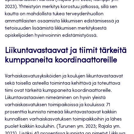
2023). Yhteistyön merkitys korostuu jatkossa, sillä sen
kautta on mahdollista tukea terveydenhuollon
ammattilaisten osaamista liikkumisen edistämisessä ja
tietoisuuden lisäämistä liikkumisen merkityksestä
opiskelijoiden hyvinvoinnin edistämistyössä.
Liikuntavastaavat ja tiimit tärkeitä
kumppaneita koordinaattoreille
Varhaiskasvatusyksiköiden ja koulujen liikuntavastaavat
sekä toisella asteella toimintaa kehittävä ja toteuttava
tiimi ovat tärkeitä kumppaneita koordinaattoreille.
Liikuntavastaavien nimeäminen on hyvin yleistä
varhaiskasvatuksen toimipaikoissa ja kouluissa: 71
prosenttia kunnista nimeää liikuntavastaavat kaikkiin
kunnallisen varhaiskasvatuksen toimipaikkoihin ja lähes
puolet kaikkiin kouluihin. (Turunen ym. 2023; Rajala ym.
2023). Lisäksi 40 prosentissa kunnista on nimetyt Liikkuva