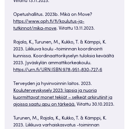
Viitattu 13.11.2023.
Opetushallitus. 2023b. Mikä on Move?
https://www.oph.fi/fi/koulutus-ja-
tutkinnot/mika-move
. Viitattu 13.11.2023.
Rajala, K., Turunen, M., Kukko, T. & Kämppi, K.
2023. Liikkuva koulu -toiminnan koordinointi
kunnissa. Koordinaattorikyselyn tuloksia keväältä
2023. Jyväskylän ammattikorkeakoulu.
https://urn.fi/URN:ISBN:978-951-830-727-6
Terveyden ja hyvinvoinnin laitos. 2023.
Kouluterveyskysely 2023: lapsia ja nuoria
kuormittavat monet tekijät – selkeät arkirutiinit ja
ajoissa saatu apu on tärkeää.
Viitattu 30.10.2023.
Turunen, M., Rajala, K., Kukko, T. & Kämppi, K.
2023. Liikkuva varhaiskasvatus -toiminnan