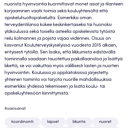
nuorista hyvinvointia kuormittavat monet asiat ja tilanteen
korjaaminen vaatii toimia sekä kouluyhteisöltä että
opiskeluhuoltopalveluilta. Esimerkiksi oman
terveydentilansa kokee keskinkertaiseksi tai huonoksi
yläkoulussa sekä toisella asteella opiskelevista tytöistä
reilu kolmannes ja pojista vajaa viidennes. Osuus on
kasvanut Kouluterveyskyselyissä vuodesta 2015 alkaen,
erityisesti tytöillä. Sen lisäksi, että liikkumista edistävällä
toiminnalla saadaan tauotettua paikallaanoloa ja lisättyä
liikettä, se voi vaikuttaa myös välillisesti lasten ja nuorten
hyvinvointiin. Kouluissa ja oppilaitoksissa järjestetty
yhteinen toiminta voi tarjota nuorille mahdollisuuksia
esimerkiksi yhdessä tekemiseen ja lisätä koulu- tai
opiskeluyhteisöön kiinnittymistä.
Avainsanat:
koordinointi
lapset
liikunta
nuoret