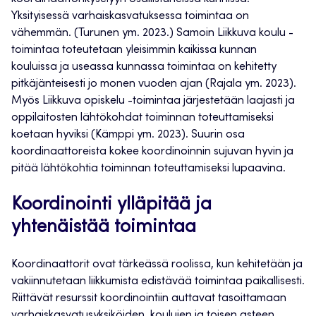
Yksityisessä varhaiskasvatuksessa toimintaa on
vähemmän. (Turunen ym. 2023.) Samoin Liikkuva koulu -
toimintaa toteutetaan yleisimmin kaikissa kunnan
kouluissa ja useassa kunnassa toimintaa on kehitetty
pitkäjänteisesti jo monen vuoden ajan (Rajala ym. 2023).
Myös Liikkuva opiskelu -toimintaa järjestetään laajasti ja
oppilaitosten lähtökohdat toiminnan toteuttamiseksi
koetaan hyviksi (Kämppi ym. 2023). Suurin osa
koordinaattoreista kokee koordinoinnin sujuvan hyvin ja
pitää lähtökohtia toiminnan toteuttamiseksi lupaavina.
Koordinointi ylläpitää ja
yhtenäistää toimintaa
Koordinaattorit ovat tärkeässä roolissa, kun kehitetään ja
vakiinnutetaan liikkumista edistävää toimintaa paikallisesti.
Riittävät resurssit koordinointiin auttavat tasoittamaan
varhaiskasvatusyksiköiden, koulujen ja toisen asteen