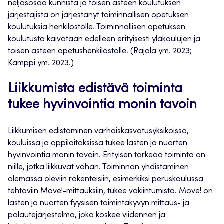
neljäsosaa kunnista ja toisen asteen koulutuksen
järjestäjistä on järjestänyt toiminnallisen opetuksen
koulutuksia henkilöstölle. Toiminnallisen opetuksen
koulutusta kaivataan edelleen erityisesti yläkoulujen ja
toisen asteen opetushenkilöstölle. (Rajala ym. 2023;
Kämppi ym. 2023.)
Liikkumista edistävä toiminta
tukee hyvinvointia monin tavoin
Liikkumisen edistäminen varhaiskasvatusyksiköissä,
kouluissa ja oppilaitoksissa tukee lasten ja nuorten
hyvinvointia monin tavoin. Erityisen tärkeää toiminta on
niille, jotka liikkuvat vähän. Toiminnan yhdistäminen
olemassa oleviin rakenteisiin, esimerkiksi peruskoulussa
tehtäviin Move!-mittauksiin, tukee vakiintumista. Move! on
lasten ja nuorten fyysisen toimintakyvyn mittaus- ja
palautejärjestelmä, joka koskee viidennen ja