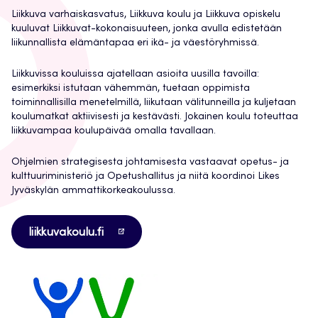
Liikkuva varhaiskasvatus, Liikkuva koulu ja Liikkuva opiskelu
kuuluvat Liikkuvat-kokonaisuuteen, jonka avulla edistetään
liikunnallista elämäntapaa eri ikä- ja väestöryhmissä.
Liikkuvissa kouluissa ajatellaan asioita uusilla tavoilla:
esimerkiksi istutaan vähemmän, tuetaan oppimista
toiminnallisilla menetelmillä, liikutaan välitunneilla ja kuljetaan
koulumatkat aktiivisesti ja kestävästi. Jokainen koulu toteuttaa
liikkuvampaa koulupäivää omalla tavallaan.
Ohjelmien strategisesta johtamisesta vastaavat opetus- ja
kulttuuriministeriö ja Opetushallitus ja niitä koordinoi Likes
Jyväskylän ammattikorkeakoulussa.
Avautuu
liikkuvakoulu.fi
uuteen
välilehteen