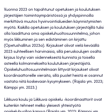
Vuonna 2023 on tapahtunut opetuksen ja koulutuksen
järjestäjien toimintaympäristössä ja yhdyspinnoilla
merkittävä muutos hyvinvointialueiden käynnistymisten
myötä. Kaikilla opetuksen ja koulutuksen järjestäjillä tulisi
olla laadittuna oma opiskeluhuoltosuunnitelma, johon
myös liikkuminen ja sen edistäminen on kirjattu
(Opetushallitus 2023a). Kirjaukset olivat vielä keväällä
2023 suhteellisen harvinaisia, sillä peruskoulujen osalta
kirjaus löytyi vain viidenneksestä kunnista ja toisella
asteella kolmannekselta koulutuksen järjestäjistä.
Opiskeluhuoltosuunnitelmaan liittyvät kirjaukset olivat
koordinaattoreille vieraita, sillä puolet heistä ei osannut
vastata niitä koskevaan kysymykseen. (Rajala ym. 2023;
Kämppi ym. 2023.)
Liikkuva koulu ja Liikkuva opiskelu -koordinaattorit ovat
kuitenkin tehneet melko yleisesti yhteistyötä
opiskeluhuollon kanssa (Rajala ym. 2023; Kämppi ym.