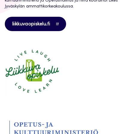
kulttuuriministeriö ja Opetushallitus ja niitä koordinoi Likes
Jyväskylän ammattikorkeakoulussa.
Avautuu
liikkuvaopiskelu.fi
uuteen
välilehteen