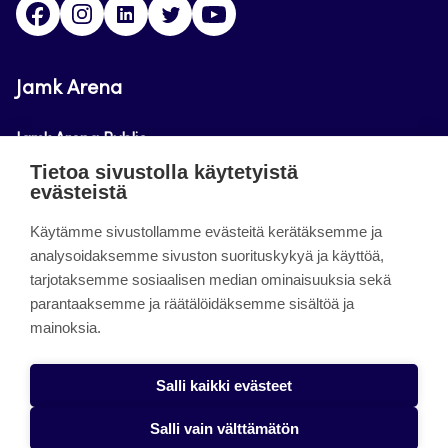
Facebook
Instagram
Linkedin
Twitter
Youtube
Jamk Arena
Jamk Arena Public
Tietoa sivustolla käytetyistä
Jamk Arena Pro
evästeistä
Podcastit
Käytämme sivustollamme evästeitä kerätäksemme ja
analysoidaksemme sivuston suorituskykyä ja käyttöä,
tarjotaksemme sosiaalisen median ominaisuuksia sekä
Tietoa sivustosta
parantaaksemme ja räätälöidäksemme sisältöä ja
mainoksia.
Saavutettavuusseloste
Tietosuojaseloste
Salli kaikki evästeet
Alasottoilmoitus
Salli vain välttämätön