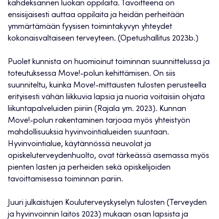
kahdeksannen luokan oppilaita. Tavoitteena on
ensisijaisesti auttaa oppilaita ja heidän perheitään
ymmärtämään fyysisen toimintakyvyn yhteydet
kokonaisvaltaiseen terveyteen. (Opetushallitus 2023b.)
Puolet kunnista on huomioinut toiminnan suunnittelussa ja
toteutuksessa Move!-polun kehittämisen. On siis
suunniteltu, kuinka Move!-mittausten tulosten perusteella
erityisesti vähän liikkuvia lapsia ja nuoria voitaisiin ohjata
liikuntapalveluiden piiriin (Rajala ym. 2023). Kunnan
Move!-polun rakentaminen tarjoaa myös yhteistyön
mahdollisuuksia hyvinvointialueiden suuntaan.
Hyvinvointialue, käytännössä neuvolat ja
opiskeluterveydenhuolto, ovat tärkeässä asemassa myös
pienten lasten ja perheiden sekä opiskelijoiden
tavoittamisessa toiminnan pariin.
Juuri julkaistujen Kouluterveyskyselyn tulosten (Terveyden
ja hyvinvoinnin laitos 2023) mukaan osan lapsista ja