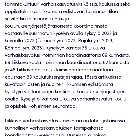
toimintakulttuuri varhaiskasvatusyksiköissä, kouluissa sekä
oppilaitoksissa. Liikkumista edistävän toiminnan tilaa
selvitettiin toiminnan kunta- ja
koulutuksenjärjestäjätasoisesta koordinoinnista
vastaaville suunnatun kyselyn avulla syksyllä 2022 ja
keväällä 2023 (Turunen ym. 2023; Rajala ym. 2023;
Kämppi ym. 2023). Kyselyyn vastasi 75 Liikkuva
varhaiskasvatus -toiminnan koordinaattoria 69 kunnasta,
69 Liikkuva koulu -toiminnan koordinaattoria 62 kunnasta
ja 48 Liikkuva opiskelu -toiminnan koordinaattoria
edustaen 39 koulutuksenjärjestäjää. Tässä artikkelissa
kuvataan lasten ja nuorten liikkumisen edistämistä
kyselyyn vastanneiden kuntien ja koulutuksenjärjestäjien
osalta. Kyselyt olivat osa Liikkuva varhaiskasvatus, koulu
ja opiskelu -ohjelmien seurantaa.
Liikkuva varhaiskasvatus -toimintaa on lähes jokaisessa
kunnallisen varhaiskasvatuksen toimipaikassa
koordinaattorikyselyyn osallistuneissa kunnissa.