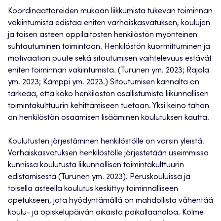
Koordinaattoreiden mukaan liikkumista tukevan toiminnan
vakiintumista edistää eniten varhaiskasvatuksen, koulujen
ja toisen asteen oppilaitosten henkilöstön myönteinen
suhtautuminen toimintaan. Henkilöstön kuormittuminen ja
motivaation puute sekä sitoutumisen vaihtelevuus estävät
eniten toiminnan vakiintumista. (Turunen ym. 2023; Rajala
ym. 2023; Kämppi ym. 2023.) Sitoutumisen kannalta on
tärkeää, että koko henkilöstön osallistumista liikunnallisen
toimintakulttuurin kehittämiseen tuetaan. Yksi keino tähän
on henkilöstön osaamisen lisääminen koulutuksen kautta.
Koulutusten järjestäminen henkilöstölle on varsin yleistä.
Varhaiskasvatuksen henkilöstölle järjestetään useimmissa
kunnissa koulutusta liikunnallisen toimintakulttuurin
edistämisestä (Turunen ym. 2023). Peruskouluissa ja
toisella asteella koulutus keskittyy toiminnalliseen
opetukseen, jota hyödyntämällä on mahdollista vähentää
koulu- ja opiskelupäivän aikaista paikallaanoloa. Kolme