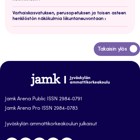
Varhaiskasvatuksen, perusopetuksen ja toisen asteen
henkilöstön näkökulmia liikuntaneuvontaan
Siirry
Takaisin ylös
takaisin
sivun
alkuun
Jamk
Arena
Jamk Arena Public ISSN 2984-0791
Jamk Arena Pro ISSN 2984-0783
Jyväskylän ammattikorkeakoulun julkaisut