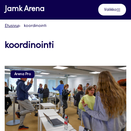
Siirry
Jamk Arena
Valikko
suoraan
sisältöön
Etusivu
koordinointi
koordinointi
Arena Pro