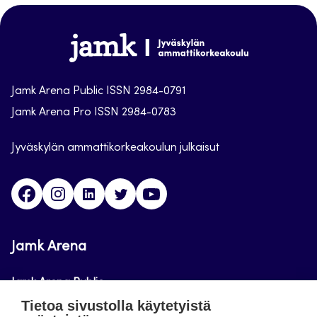
sivun
alkuun
Jamk
Arena
Jamk Arena Public ISSN 2984-0791
Jamk Arena Pro ISSN 2984-0783
Jyväskylän ammattikorkeakoulun julkaisut
Facebook
Instagram
Linkedin
Twitter
Youtube
Jamk Arena
Jamk Arena Public
Tietoa sivustolla käytetyistä
Jamk Arena Pro