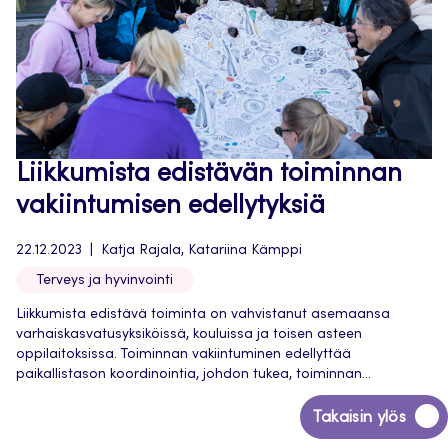
Liikkumista edistävän toiminnan
vakiintumisen edellytyksiä
22.12.2023
Katja Rajala, Katariina Kämppi
Terveys ja hyvinvointi
Liikkumista edistävä toiminta on vahvistanut asemaansa
varhaiskasvatusyksiköissä, kouluissa ja toisen asteen
oppilaitoksissa. Toiminnan vakiintuminen edellyttää
paikallistason koordinointia, johdon tukea, toiminnan...
Siirry
Takaisin ylös
takaisin