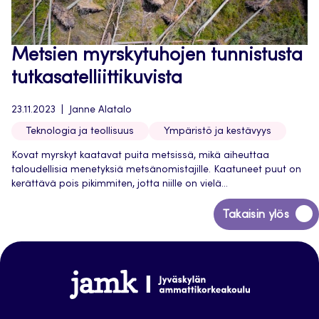
Metsien myrskytuhojen tunnistusta
tutkasatelliittikuvista
23.11.2023
Janne Alatalo
Teknologia ja teollisuus
Ympäristö ja kestävyys
Kovat myrskyt kaatavat puita metsissä, mikä aiheuttaa
taloudellisia menetyksiä metsänomistajille. Kaatuneet puut on
kerättävä pois pikimmiten, jotta niille on vielä...
Siirry
Takaisin ylös
takaisin
sivun
alkuun
Jamk
Arena