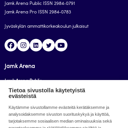
Jamk Arena Public ISSN 2984-0791
Jamk Arena Pro ISSN 2984-0783
Jyväskylän ammattikorkeakoulun julkaisut
Facebook
Instagram
Linkedin
Twitter
Youtube
Jamk Arena
Jamk Arena Public
Tietoa sivustolla käytetyistä
Jamk Arena Pro
evästeistä
Podcastit
Käytämme sivustollamme evästeitä kerätäksemme ja
analysoidaksemme sivuston suorituskykyä ja käyttöä,
tarjotaksemme sosiaalisen median ominaisuuksia sekä
Tietoa sivustosta
parantaaksemme ja räätälöidäksemme sisältöä ja