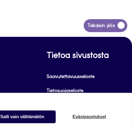
 Even small
ices have the potential
 wider society.
Siirry
Takaisin ylös
takaisin
sivun
alkuun
Tietoa sivustosta
Saavutettavuusseloste
Tietosuojaseloste
Alasottoilmoitus
Salli vain välttämätön
Evästeasetukset
Evästeet