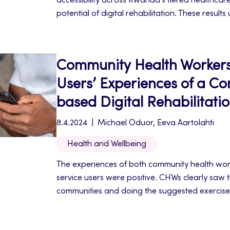
accessibility across Rwanda’s tiered healthcar
potential of digital rehabilitation. These result
importance of advocating for rehabilitation, digi
training, and increasing the number of rehabili
all levels of the healthcare system.
Community Health Workers
Users’ Experiences of a C
based Digital Rehabilitati
8.4.2024
Michael Oduor, Eeva Aartolahti
Health and Wellbeing
The experiences of both community health wo
service users were positive. CHWs clearly saw t
communities and doing the suggested exercis
application enabled service users to resume thei
interviews highlighted opportunities to increase