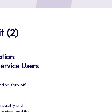
t (2)
ation:
ervice Users
riina Korniloff
ordability and