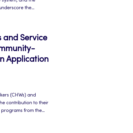
e system, and the
s underscore the
tal literacy and skills
tation professionals at
 and Service
ommunity-
on Application
rkers (CHWs) and
he contribution to their
e programs from the
r daily activities. The
 rehabilitation access in