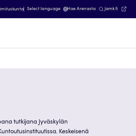
Avautuu
Select language
Hae Arenasta
Jamk.fi
imituskunta
na tutkijana Jyväskylän
ntoutusinstituutissa. Keskeisenä