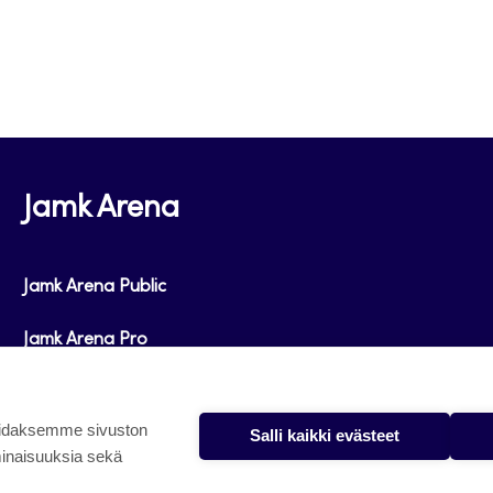
primary care using innovative digital solutions.
improvements in access to evidence-based serv
to have a significant impact when scaled to the
Jamk Arena
Jamk Arena Public
Jamk Arena Pro
Podcastit
oidaksemme sivuston
Salli kaikki evästeet
minaisuuksia sekä