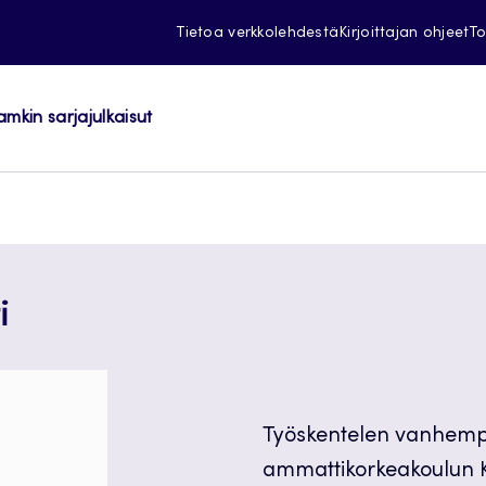
Tietoa verkkolehdestä
Kirjoittajan ohjeet
To
amkin sarjajulkaisut
i
Työskentelen vanhempa
ammattikorkeakoulun Ku