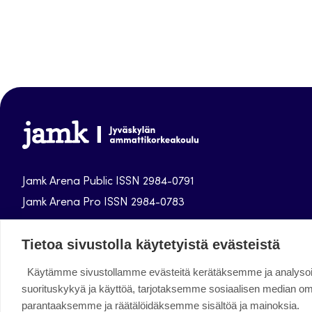
Jamk
Arena
Jamk Arena Public ISSN 2984-0791
Jamk Arena Pro ISSN 2984-0783
Jyväskylän ammattikorkeakoulun julkaisut
Tietoa sivustolla käytetyistä evästeistä
Käytämme sivustollamme evästeitä kerätäksemme ja analys
Facebook
Instagram
Linkedin
Twitter
Youtube
suorituskykyä ja käyttöä, tarjotaksemme sosiaalisen median o
parantaaksemme ja räätälöidäksemme sisältöä ja mainoksia.