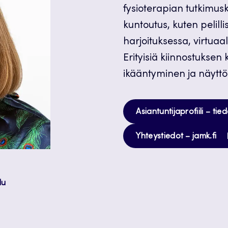
fysioterapian tutkimus
kuntoutus, kuten pelill
harjoituksessa, virtuaal
Erityisiä kiinnostuksen 
ikääntyminen ja näyttö
Asiantuntijaprofiili – tie
Av
Yhteystiedot – jamk.fi
uu
vä
lu