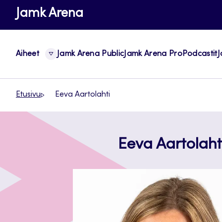
Siirry
Jamk Arena
suoraan
sisältöön
Aiheet
Jamk Arena Public
Jamk Arena Pro
Podcastit
J
Etusivu
Eeva Aartolahti
Eeva Aartolaht