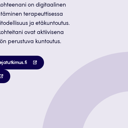
kohteenani on digitaalinen
istäminen terapeuttisessa
itodellisuus ja etäkuntoutus.
kohteitani ovat aktiivisena
ön perustuva kuntoutus.
Avautuu
dejatutkimus.fi
uuteen
autuu
välilehteen
teen
lilehteen