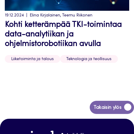
19.12.2024
Elina Kirjalainen, Teemu Riikonen
Kohti ketterämpää TKI-toimintaa
data-analytiikan ja
ohjelmistorobotiikan avulla
Liiketoiminta ja talous
Teknologia ja teollisuus
Siirry
Takaisin ylös
takaisin
sivun
alkuun