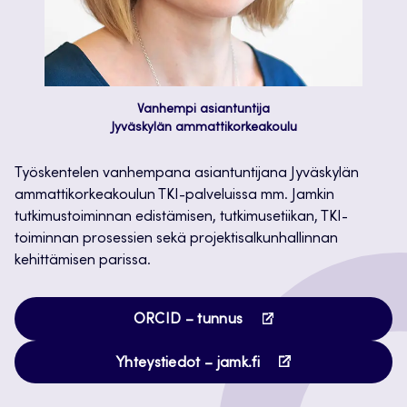
Vanhempi asiantuntija
Jyväskylän ammattikorkeakoulu
Työskentelen vanhempana asiantuntijana Jyväskylän
ammattikorkeakoulun TKI-palveluissa mm. Jamkin
tutkimustoiminnan edistämisen, tutkimusetiikan, TKI-
toiminnan prosessien sekä projektisalkunhallinnan
kehittämisen parissa.
Avautuu
ORCID – tunnus
uuteen
Avautuu
välilehteen
Yhteystiedot – jamk.fi
uuteen
välilehteen