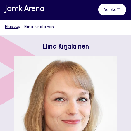
Siirry
Jamk Arena
Valikko
suoraan
sisältöön
Etusivu
Elina Kirjalainen
Elina Kirjalainen