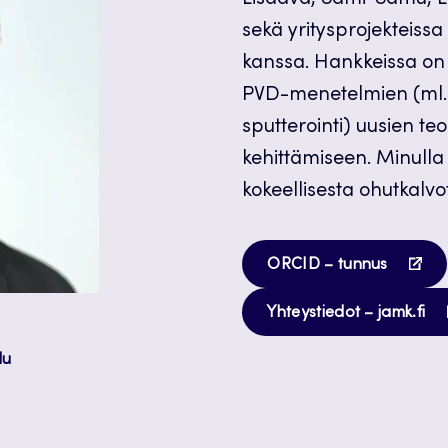
Lisäävä, Sami-Samu, 
sekä yritysprojekteissa
kanssa. Hankkeissa on ke
PVD-menetelmien (ml. 
sputterointi) uusien te
kehittämiseen. Minulla
kokeellisesta ohutkalv
Avautu
ORCID – tunnus
uuteen
Av
välileh
Yhteystiedot – jamk.fi
uu
lu
vä