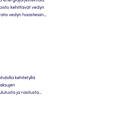
ta energiajärjestelmää.
isto kehittävät vedyn
stata vedyn haasteisiin
aa. Tavoitteena ovat
en ja putkistohäviöiden
ohdolla kehitetyllä
paksujen
lutusta ja rasitusta
hyödyntää vaativissa
imerkkinä
Pinnoitteita on
n. 30 vuoden ajan. Nyt,