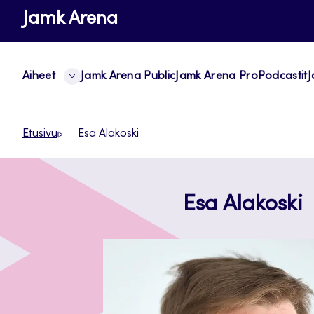
Siirry
Jamk Arena
suoraan
sisältöön
Aiheet
Jamk Arena Public
Jamk Arena Pro
Podcastit
J
Etusivu
Esa Alakoski
Esa Alakoski