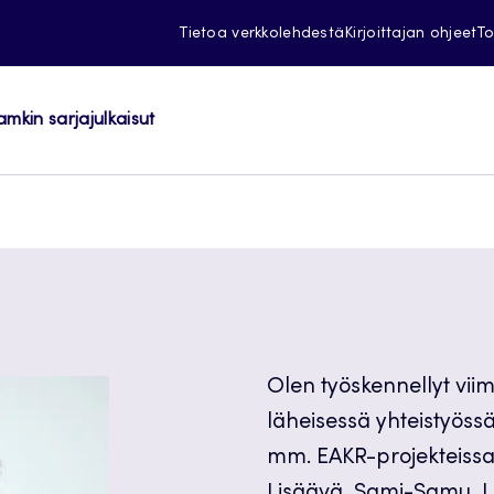
Tietoa verkkolehdestä
Kirjoittajan ohjeet
To
amkin sarjajulkaisut
Olen työskennellyt vii
läheisessä yhteistyöss
mm. EAKR-projekteissa: 