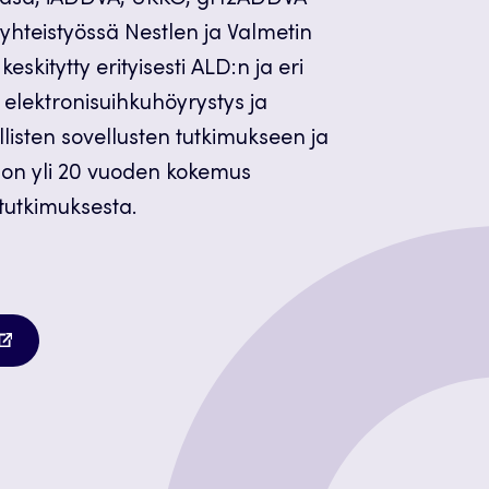
Läsä, iADDVA, UKKO, gH2ADDVA
 yhteistyössä Nestlen ja Valmetin
skitytty erityisesti ALD:n ja eri
elektronisuihkuhöyrystys ja
ollisten sovellusten tutkimukseen ja
 on yli 20 vuoden kokemus
otutkimuksesta.
u
autuu
teen
teen
lilehteen