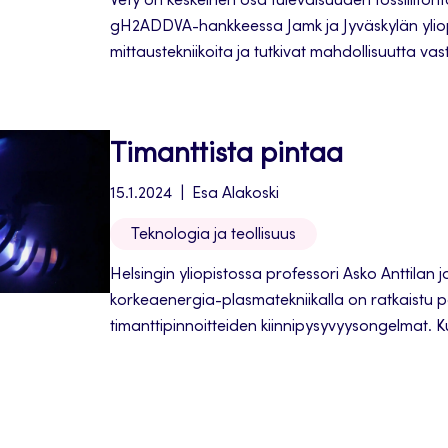
Vety on keskeinen osa tulevaisuuden fossiiliton
gH2ADDVA-hankkeessa Jamk ja Jyväskylän yliop
mittaustekniikoita ja tutkivat mahdollisuutta va
hyödyntämällä ALD-ohutkalvopinnoitustekniikk
materiaalitekniset innovaatiot vetyhaurastumis
vähentämiseksi.
Timanttista pintaa
15.1.2024
Esa Alakoski
Teknologia ja teollisuus
Helsingin yliopistossa professori Asko Anttilan j
korkeaenergia-plasmatekniikalla on ratkaistu 
timanttipinnoitteiden kiinnipysyvyysongelmat. Ku
kestäviä paksuja timanttipinnoitteita voidaan 
teollisissa ja lääketieteellisissä sovelluksissa, es
paperiteollisuuden anturit ja tekolonkkanivelet. 
Helsingissä valmistettu ja tutkittu kokeellisesti 