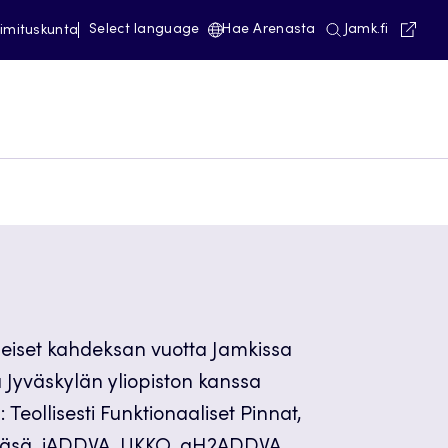
Avautuu
Select language
Hae Arenasta
Jamk.fi
imituskunta
meiset kahdeksan vuotta Jamkissa
ä Jyväskylän yliopiston kanssa
Teollisesti Funktionaaliset Pinnat,