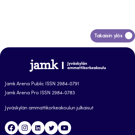
Siirry
Takaisin ylös
takaisin
sivun
alkuun
Jamk
Arena
Jamk Arena Public ISSN 2984-0791
Jamk Arena Pro ISSN 2984-0783
Jyväskylän ammattikorkeakoulun julkaisut
Facebook
Instagram
Linkedin
Twitter
Youtube