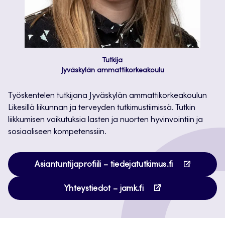
Tutkija
Jyväskylän ammattikorkeakoulu
Työskentelen tutkijana Jyväskylän ammattikorkeakoulun
Likesillä liikunnan ja terveyden tutkimustiimissä. Tutkin
liikkumisen vaikutuksia lasten ja nuorten hyvinvointiin ja
sosiaaliseen kompetenssiin.
Avautuu
Asiantuntijaprofiili – tiedejatutkimus.fi
uuteen
Avautuu
välilehteen
Yhteystiedot – jamk.fi
uuteen
välilehteen