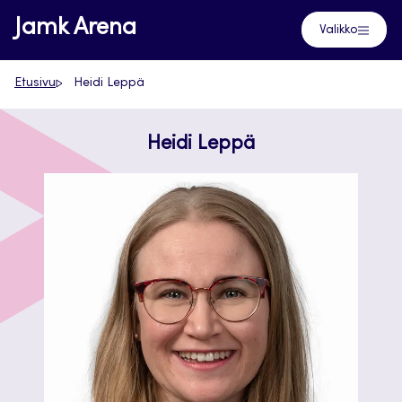
Siirry
Jamk Arena
Valikko
suoraan
sisältöön
Etusivu
Heidi Leppä
Heidi Leppä