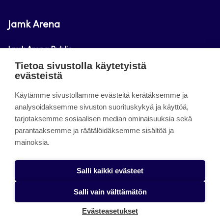
Jamk Arena
Jamk Arena Public
Tietoa sivustolla käytetyistä
Jamk Arena Pro
evästeistä
Podcastit
Käytämme sivustollamme evästeitä kerätäksemme ja
analysoidaksemme sivuston suorituskykyä ja käyttöä,
tarjotaksemme sosiaalisen median ominaisuuksia sekä
Tietoa sivustosta
parantaaksemme ja räätälöidäksemme sisältöä ja
mainoksia.
Saavutettavuusseloste
Tietosuojaseloste
Salli kaikki evästeet
Alasottoilmoitus
Salli vain välttämätön
Evästeet
Evästeasetukset