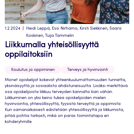
1.2.2024
Heidi Leppä, Essi Nirhamo, Kirsti Siekkinen, Saara
Koskinen, Tuija Tammelin
Liikkumalla yhteisöllisyyttä
oppilaitoksiin
Koulutus ja oppiminen
Terveys ja hyvinvointi
Monet opiskelijat kokevat yhteenkuulumattomuuden tunnetta,
yksinäisyyttä ja sosiaalista ahdistuneisuutta. Lisäksi merkittävä
osa opiskelijoista liikkuu terveyden kannalta liian vähän.
Liikkuminen on yksi keino tukea opiskelijoiden mielen
hyvinvointia, yhteisöllisyyttä, fyysistä terveyttä ja oppimista.
Kun samanaikaisesti edistetään yhteisöllisyyttä ja liikkumista,
pitää pohtia tarkasti, mikä on paras toimintatapa eri
kohderyhmille.