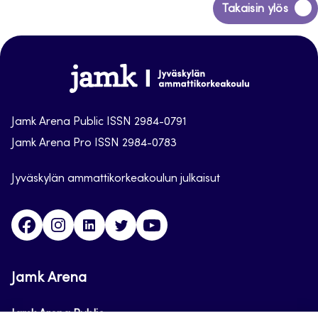
Siirry
Takaisin ylös
takaisin
sivun
alkuun
Jamk
Arena
Jamk Arena Public ISSN 2984-0791
Jamk Arena Pro ISSN 2984-0783
Jyväskylän ammattikorkeakoulun julkaisut
Facebook
Instagram
Linkedin
Twitter
Youtube
Jamk Arena
Jamk Arena Public