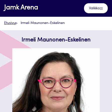
Siirry
Jamk Arena
Valikko
suoraan
sisältöön
Etusivu
Irmeli Maunonen-Eskelinen
Irmeli Maunonen-Eskelinen