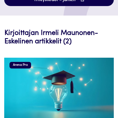
Yhteystiedot – jamk.fi
uuteen
välilehteen
Kirjoittajan Irmeli Maunonen-
Eskelinen artikkelit (2)
Arena Pro