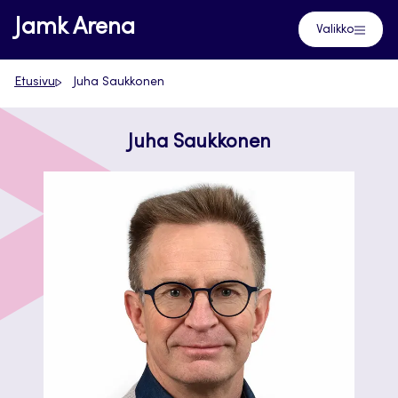
Siirry
Jamk Arena
Valikko
suoraan
sisältöön
Etusivu
Juha Saukkonen
Juha Saukkonen