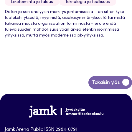
Liiketoiminta ja talous
Teknologia ja teollisuus
Datan ja sen analyysin merkitys johtamisessa – on sitten kyse
tuotekehityksestä, myynnistä, asiakasymmärryksestä tai mistä
tahansa muusta organisaation toiminnasta – ei ole enää
tulevaisuuden mahdollisuus vaan arkea etenkin isoimmissa
yrityksissä, mutta myös moderneissa pk-yrityksissä.
Siirry
Takaisin ylös
takaisin
sivun
alkuun
Jamk
Arena
Jamk Arena Public ISSN 2984-0791