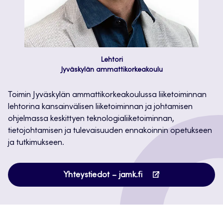
Lehtori
Jyväskylän ammattikorkeakoulu
Toimin Jyväskylän ammattikorkeakoulussa liiketoiminnan
lehtorina kansainvälisen liiketoiminnan ja johtamisen
ohjelmassa keskittyen teknologialiiketoiminnan,
tietojohtamisen ja tulevaisuuden ennakoinnin opetukseen
ja tutkimukseen.
Avautuu
Yhteystiedot – jamk.fi
uuteen
välilehteen