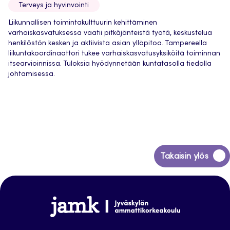
Terveys ja hyvinvointi
Liikunnallisen toimintakulttuurin kehittäminen
varhaiskasvatuksessa vaatii pitkäjänteistä työtä, keskustelua
henkilöstön kesken ja aktiivista asian ylläpitoa. Tampereella
liikuntakoordinaattori tukee varhaiskasvatusyksiköitä toiminnan
itsearvioinnissa. Tuloksia hyödynnetään kuntatasolla tiedolla
johtamisessa.
Siirry
Takaisin ylös
takaisin
sivun
alkuun
Jamk
Arena