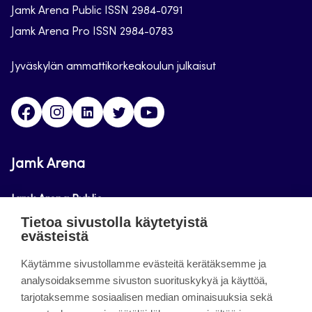
Jamk Arena Public ISSN 2984-0791
Jamk Arena Pro ISSN 2984-0783
Jyväskylän ammattikorkeakoulun julkaisut
Facebook
Instagram
Linkedin
Twitter
Youtube
Jamk Arena
Jamk Arena Public
Tietoa sivustolla käytetyistä
Jamk Arena Pro
evästeistä
Podcastit
Käytämme sivustollamme evästeitä kerätäksemme ja
analysoidaksemme sivuston suorituskykyä ja käyttöä,
tarjotaksemme sosiaalisen median ominaisuuksia sekä
Tietoa sivustosta