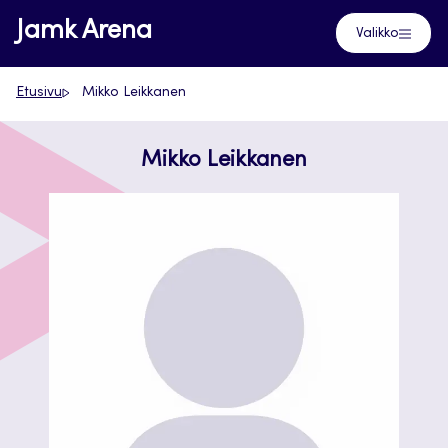
Siirry
Jamk Arena
Valikko
suoraan
sisältöön
Etusivu
Mikko Leikkanen
Mikko Leikkanen