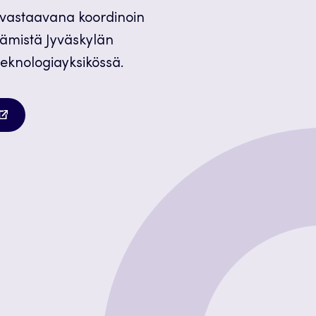
usvastaavana koordinoin
tämistä Jyväskylän
eknologiayksikössä.
autuu
teen
lilehteen