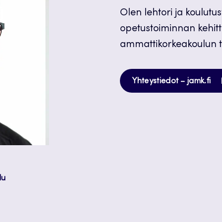
Olen lehtori ja koulut
opetustoiminnan kehit
ammattikorkeakoulun t
Av
Yhteystiedot – jamk.fi
uu
vä
lu