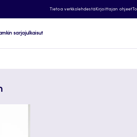
Tietoa verkkolehdestä
Kirjoittajan ohjeet
To
amkin sarjajulkaisut
n