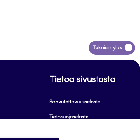
uvan kehittämisen
uksen suunnitteluun,
luotua mallia voidaan
kin.
Siirry
Takaisin ylös
takaisin
sivun
alkuun
Tietoa sivustosta
Saavutettavuusseloste
Tietosuojaseloste
Alasottoilmoitus