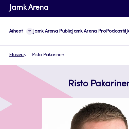
Siirry
Jamk Arena
suoraan
sisältöön
Aiheet
Jamk Arena Public
Jamk Arena Pro
Podcastit
J
Etusivu
Risto Pakarinen
Risto Pakarine