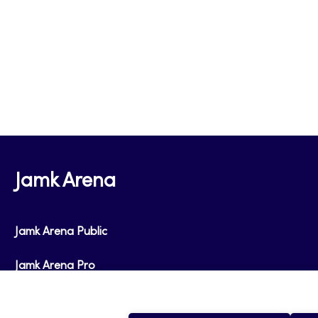
laatua, läpäisyä ja saantoa. Yhteistyön ja jatk
menetelmillä saatiin aikaan parannuksia koulut
toteutukseen ja seurantaan, ja työn tuloksena 
hyödyntää koulutuksen prosesseissa laajemmin
Jamk Arena
Jamk Arena Public
Jamk Arena Pro
Podcastit