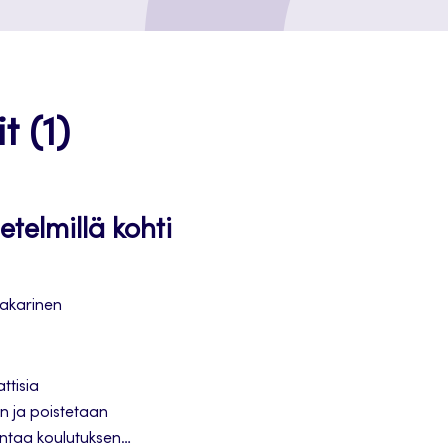
t (1)
telmillä kohti
akarinen
ttisia
n ja poistetaan
antaa koulutuksen