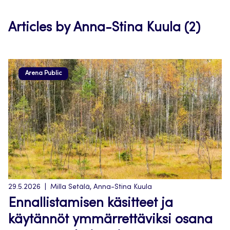
tab
Articles by Anna-Stina Kuula (2)
Arena Public
29.5.2026
Milla Setälä, Anna-Stina Kuula
Ennallistamisen käsitteet ja
käytännöt ymmärrettäviksi osana