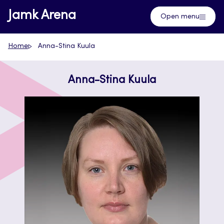
Skip
Jamk Arena
Open menu
to
content
Home
Anna-Stina Kuula
Anna-Stina Kuula