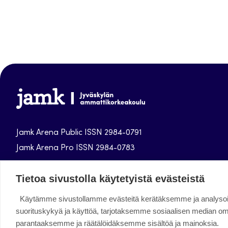
Jamk
Arena
Jamk Arena Public ISSN 2984-0791
Jamk Arena Pro ISSN 2984-0783
Jyväskylän ammattikorkeakoulun julkaisut
Tietoa sivustolla käytetyistä evästeistä
Käytämme sivustollamme evästeitä kerätäksemme ja analys
Facebook
Instagram
Linkedin
Twitter
Youtube
suorituskykyä ja käyttöä, tarjotaksemme sosiaalisen median o
parantaaksemme ja räätälöidäksemme sisältöä ja mainoksia.