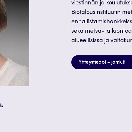
viestinnän ja koulutuk
Biotalousinstituutin me
ennallistamishankkeiss
sekä metsä- ja luontoal
alueellisissa ja valtaku
Av
Yhteystiedot – jamk.fi
uu
vä
lu