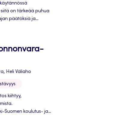
a käytännössä
i siitä on tärkeää puhua
jan päätöksiä ja
uonnonvara-
a, Heli Väliaho
estävyys
os kiihtyy,
mista.
ki-Suomen koulutus- ja