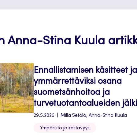
an Anna-Stina Kuula artikke
Ennallistamisen käsitteet j
ymmärrettäviksi osana
suometsänhoitoa ja
turvetuotantoalueiden jälk
29.5.2026
Milla Setälä, Anna-Stina Kuula
Ympäristö ja kestävyys