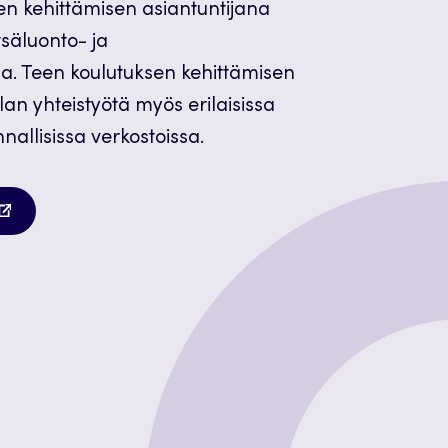
sen kehittämisen asiantuntijana
tsäluonto- ja
a. Teen koulutuksen kehittämisen
an yhteistyötä myös erilaisissa
nnallisissa verkostoissa.
autuu
teen
lilehteen