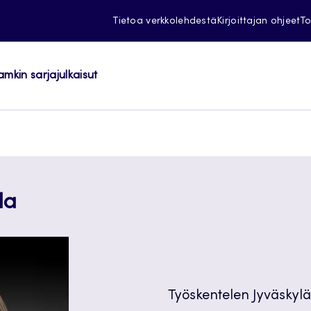
Tietoa verkkolehdestä
Kirjoittajan ohjeet
To
amkin sarjajulkaisut
la
Työskentelen Jyväskyl