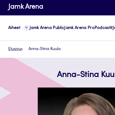
Siirry
Jamk Arena
suoraan
sisältöön
Aiheet
Jamk Arena Public
Jamk Arena Pro
Podcastit
J
Etusivu
Anna-Stina Kuula
Anna-Stina Kuu