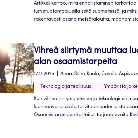
Artikkeli kertoo, mitä ennallistaminen tarkoitta
turvetuotantoalueilla sekä suometsissä, ja miks
rakentavasti osana metsätaloutta, maanomista
käytännön tekemistä.
Vihreä siirtymä muuttaa l
alan osaamistarpeita
17.11.2025
Anna-Stina Kuula, Camilla Aspivaar
Teknologia ja teollisuus
Ympäristö ja k
Kun vihreä siirtymä etenee ja teknologinen muut
luonnonvara-alalla tarvitaan uudenlaista osaa
Osaamistarpeiden kartoitus tarjoaa eväitä Kes
työllisyyspalveluiden kehittämisen tueksi.