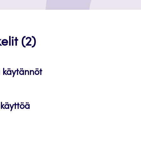
lit (2)
a käytännöt
ikäyttöä