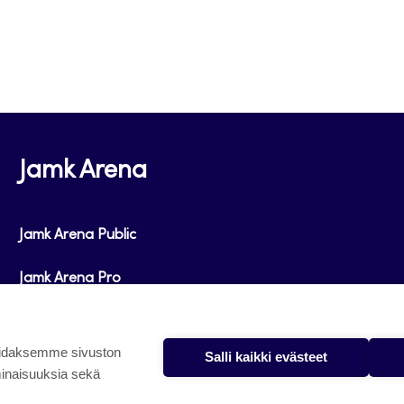
Jamk Arena
Jamk Arena Public
Jamk Arena Pro
Podcastit
oidaksemme sivuston
Salli kaikki evästeet
minaisuuksia sekä