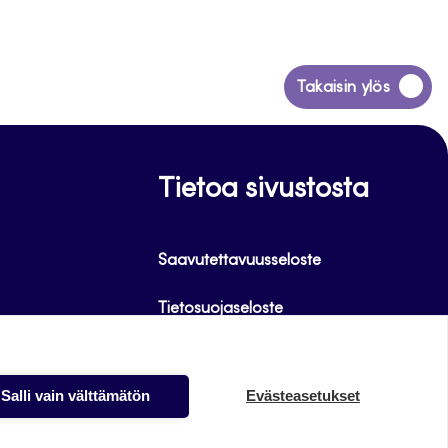
Siirry
Takaisin ylös
takaisin
sivun
alkuun
Tietoa sivustosta
Saavutettavuusseloste
Tietosuojaseloste
Alasottoilmoitus
Salli vain välttämätön
Evästeasetukset
Evästeet